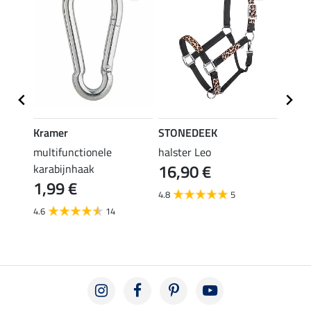
Kramer
STONEDEEK
STON
en
multifunctionele
halster Leo
vlieg
16,90 €
karabijnhaak
19,90 
1,99 €
van
4.8
5
4.6
14
3.6