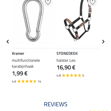
Kramer
STONEDEEK
STON
en
multifunctionele
halster Leo
vlieg
16,90 €
karabijnhaak
19,90 
1,99 €
van
4.8
5
4.6
14
3.6
REVIEWS