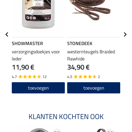
SHOWMASTER
STONEDEEK
STO
verzorgingsdoekjes voor
westernteugels Braided
west
leder
Rawhide
11,90 €
34,90 €
39
4.7
12
4.5
2
5.0
toevoegen
toevoegen
KLANTEN KOCHTEN OOK
20 %