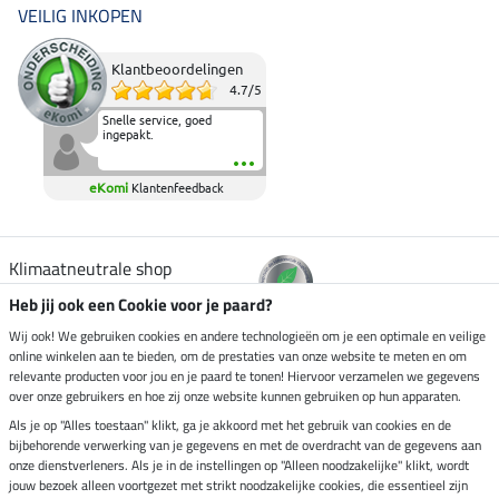
VEILIG INKOPEN
Klantbeoordelingen
4.7
/
5
Snelle service, goed
ingepakt.
eKomi
Klantenfeedback
Klimaatneutrale shop
Heb jij ook een Cookie voor je paard?
Verzending per
Wij ook! We gebruiken cookies en andere technologieën om je een optimale en veilige
online winkelen aan te bieden, om de prestaties van onze website te meten en om
relevante producten voor jou en je paard te tonen! Hiervoor verzamelen we gegevens
over onze gebruikers en hoe zij onze website kunnen gebruiken op hun apparaten.
Veilig betalen met
Als je op "Alles toestaan" klikt, ga je akkoord met het gebruik van cookies en de
bijbehorende verwerking van je gegevens en met de overdracht van de gegevens aan
onze dienstverleners. Als je in de instellingen op "Alleen noodzakelijke" klikt, wordt
jouw bezoek alleen voortgezet met strikt noodzakelijke cookies, die essentieel zijn