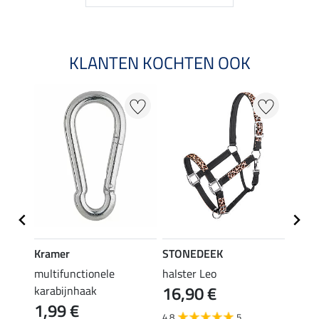
KLANTEN KOCHTEN OOK
20 %
Kramer
STONEDEEK
STON
multifunctionele
halster Leo
vlieg
16,90 €
karabijnhaak
19,90 
1,99 €
van
4.8
5