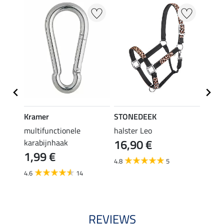
20 %
Kramer
STONEDEEK
STON
multifunctionele
halster Leo
vlieg
16,90 €
karabijnhaak
19,90 
1,99 €
van
4.8
5
4.6
14
3.6
REVIEWS