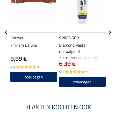
Kramer
SPRENGER
STO
kinriem Deluxe
Diamond Paste
kinr
metaalpolish
9,99 €
8,9
7,99 €
9,99 €
(63,90 € / 1 l)
6,39 €
4.5
2
4.3
5.0
1
toevoegen
toevoegen
KLANTEN KOCHTEN OOK