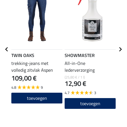
TWIN OAKS
SHOWMASTER
SHO
trekking-jeans met
All-in-One
lede
volledig zitvlak Aspen
lederverzorging
109,00 €
(25,80 € / 1 l)
(31,96
12,90 €
7,9
4.8
9
4.7
3
5.0
toevoegen
toevoegen