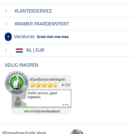
KLANTENSERVICE
KRAMER PAARDENSPORT
Vacatures
Groei met ons mee
1
NL | EUR
VEILIG INKOPEN
Klantbeoordelingen
4.7
/
5
Snelle service, goed
ingepakt.
eKomi
Klantenfeedback
Klimaatneutrale shop