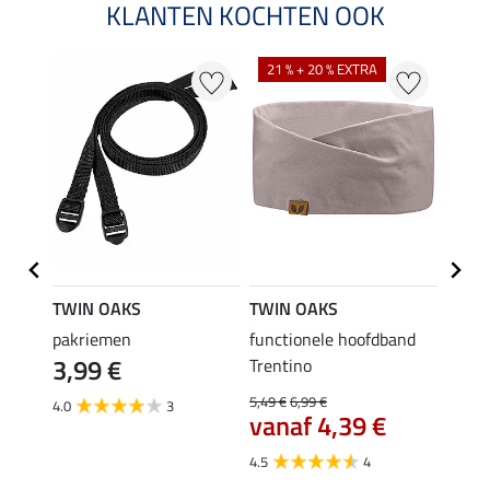
KLANTEN KOCHTEN OOK
21 % + 20 % EXTRA
TWIN OAKS
TWIN OAKS
TWIN
jaal
pakriemen
functionele hoofdband
rij-ta
3,99 €
22,
Trentino
5,49 €
6,99 €
4.0
3
5.0
vanaf 4,39 €
4.5
4