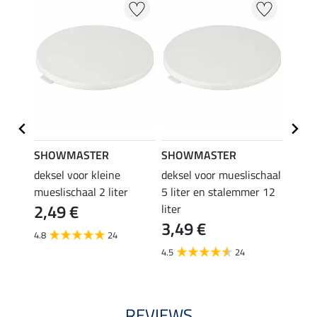
SHOWMASTER
SHOWMASTER
Kram
n
deksel voor kleine
deksel voor mueslischaal
lepel
4,9
mueslischaal 2 liter
5 liter en stalemmer 12
2,49 €
liter
4.5
3,49 €
4.8
24
4.5
24
REVIEWS