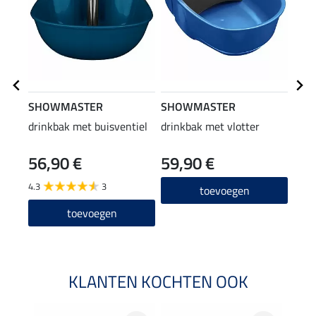
SHOWMASTER
SHOWMASTER
Kra
drinkbak met buisventiel
drinkbak met vlotter
H2O
56,90 €
59,90 €
15
4.3
3
3.8
toevoegen
toevoegen
KLANTEN KOCHTEN OOK