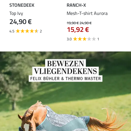
STONEDEEK
RANCH-X
ST
Top Ivy
Mesh-T-shirt Aurora
T-s
24,90 €
19,90 €
24,90 €
14,9
15,92 €
11
4.5
2
3.0
1
5.0