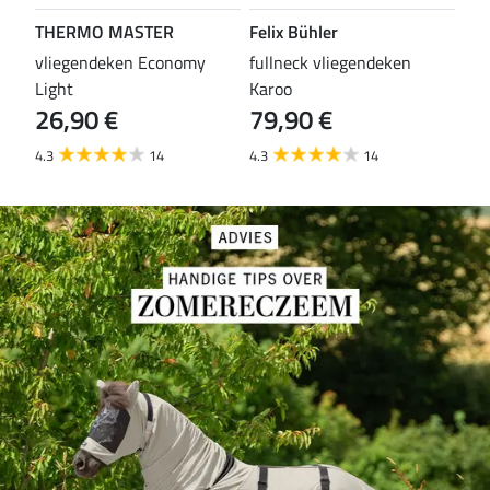
THERMO MASTER
Felix Bühler
TH
vliegendeken Economy
fullneck vliegendeken
vli
Light
Karoo
Wal
26,90 €
79,90 €
29
4.3
14
4.3
14
4.6