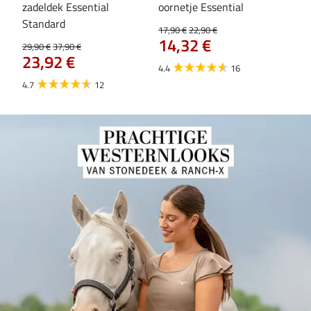
zadeldek Essential
oornetje Essential
Hoo
84
Standard
17,90 €
22,90 €
14,32 €
29,90 €
37,90 €
23,92 €
4.4
16
4.7
12