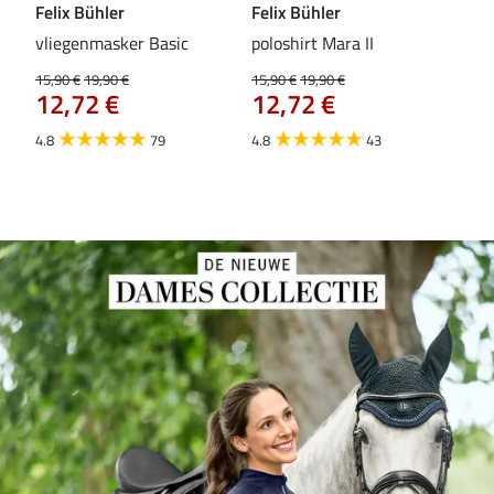
Felix Bühler
Felix Bühler
Fel
vliegenmasker Basic
poloshirt Mara II
Pul
vli
15,90 €
19,90 €
15,90 €
19,90 €
12,72 €
12,72 €
15,9
12
4.8
79
4.8
43
4.6