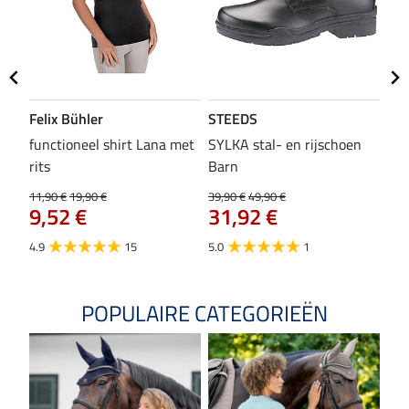
Felix Bühler
STEEDS
SH
functioneel shirt Lana met
SYLKA stal- en rijschoen
zad
rits
Barn
29,9
23
11,90 €
19,90 €
39,90 €
49,90 €
9,52 €
31,92 €
4.8
4.9
15
5.0
1
POPULAIRE CATEGORIEËN