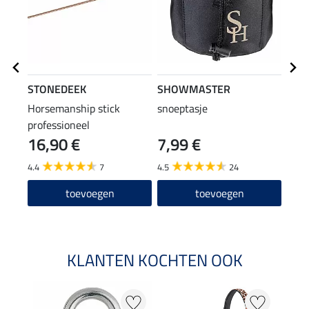
STONEDEEK
SHOWMASTER
SHO
Horsemanship stick
snoeptasje
com
professioneel
16,90 €
7,99 €
16
4.4
7
4.5
24
4.5
toevoegen
toevoegen
KLANTEN KOCHTEN OOK