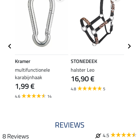
Kramer
STONEDEEK
Kram
tting
multifunctionele
halster Leo
aanbi
16,90 €
12,
karabijnhaak
1,99 €
4.8
5
5.0
4.6
14
REVIEWS
8 Reviews
4.5