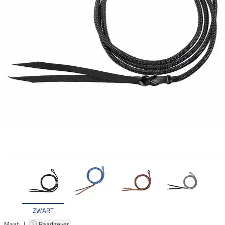
ZWART
Maat: |
Raadgever