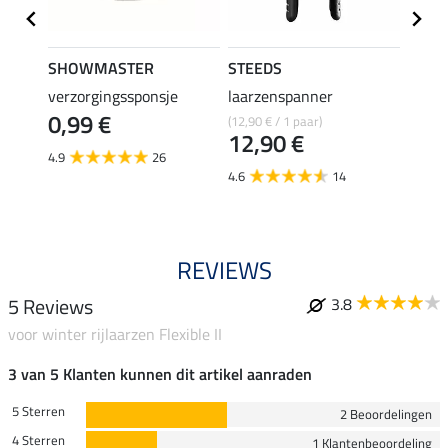
SHOWMASTER
STEEDS
effax
verzorgingssponsje
laarzenspanner
laarz
0,99 €
(12,90 € / 1 paar)
8,49 €
12,90 €
6,7
4.9
26
4.6
14
4.8
REVIEWS
5 Reviews
3.8
voor winter rijlaarzen Flexible II
3 van 5 Klanten kunnen dit artikel aanraden
5 Sterren
2 Beoordelingen
4 Sterren
1 Klantenbeoordeling