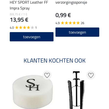
HEY SPORT Leather FF
verzorgingssponsje
SHO
Impra Spray
rein
0,99 €
1,9
(69,75 € / 1 l)
13,95 €
4.9
26
4.9
4.0
1
toevoegen
toevoegen
KLANTEN KOCHTEN OOK
22 %