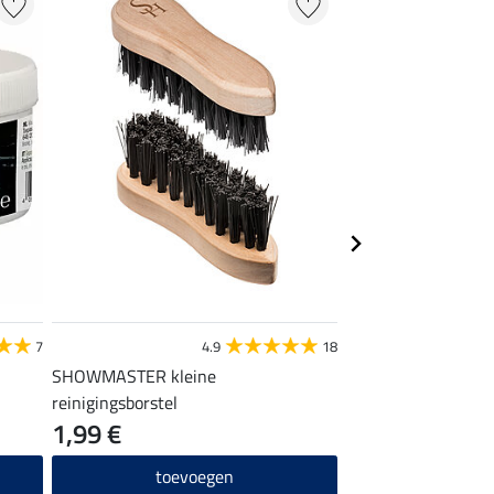
STEEDS
7
4.9
18
SHOWMASTER kleine
laarzentas
reinigingsborstel
1,99 €
14,90 €
toevoegen
toevo