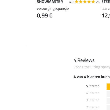
SHOWMASTER
STE
4.2
33
4.9
26
r
verzorgingssponsje
laar
0,99 €
12,
4 Reviews
voor ritssluiting spra
4 van 4 Klanten kunn
5 Sterren
4 Sterren
3 Sterren
2 Sterren