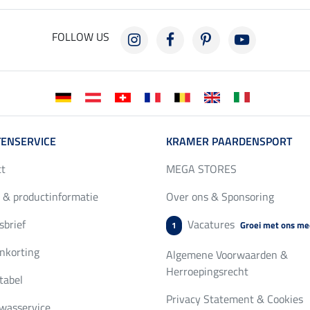
FOLLOW US
ENSERVICE
KRAMER PAARDENSPORT
ct
MEGA STORES
 & productinformatie
Over ons & Sponsoring
brief
Vacatures
Groei met ons me
1
nkorting
Algemene Voorwaarden &
Herroepingsrecht
tabel
Privacy Statement & Cookies
wasservice