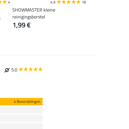
STEEDS
4
4.9
18
4
SHOWMASTER kleine
tenenverwarmer
0,99 €
reinigingsborstel
)
1,99 €
5.0
4 Beoordelingen