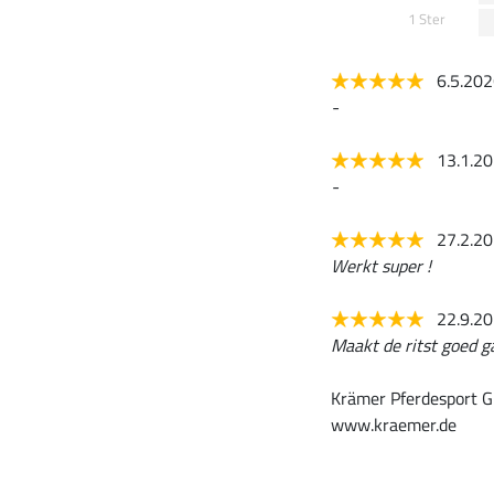
1 Ster
6.5.20
-
13.1.2
-
27.2.2
Werkt super !
22.9.2
Maakt de ritst goed ga
Krämer Pferdesport G
www.kraemer.de