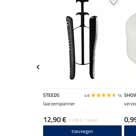
STEEDS
SHO
4.6
14
laarzenspanner
verzo
12,90 €
0,9
(12,90 € / 1 paar)
toevoegen