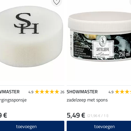
WMASTER
SHOWMASTER
4.9
26
4.9
rgingssponsje
zadelzeep met spons
9 €
5,49 €
(21,96 € / 1 l)
toevoegen
toevoegen