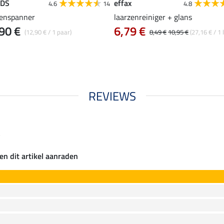
EDS
effax
4.6
14
4.8
zenspanner
laarzenreiniger + glans
90 €
6,79 €
(12,90 € / 1 paar)
8,49 €
10,95 €
(27,16 € / 1 l
REVIEWS
y
en dit artikel aanraden