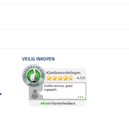
VEILIG INKOPEN
Klantbeoordelingen
4.7
/
5
Snelle service, goed
ingepakt.
e
eKomi
Klantenfeedback