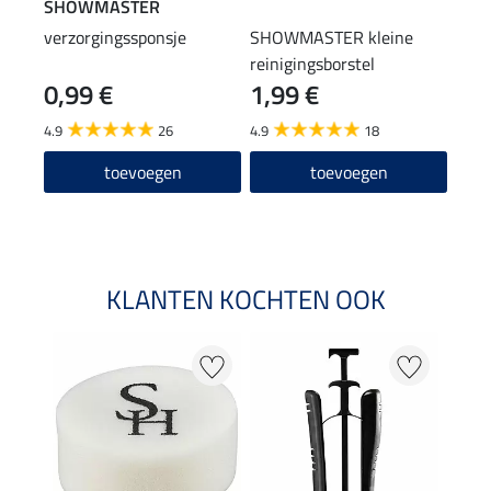
SHOWMASTER
STE
verzorgingssponsje
SHOWMASTER kleine
laar
reinigingsborstel
0,99 €
1,99 €
(12,90
12
4.9
26
4.9
18
4.6
toevoegen
toevoegen
KLANTEN KOCHTEN OOK
22 %