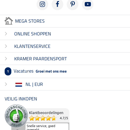
MEGA STORES
ONLINE SHOPPEN
KLANTENSERVICE
KRAMER PAARDENSPORT
Vacatures
Groei met ons mee
1
NL | EUR
VEILIG INKOPEN
Klantbeoordelingen
4.7
/
5
Snelle service, goed
ingepakt.