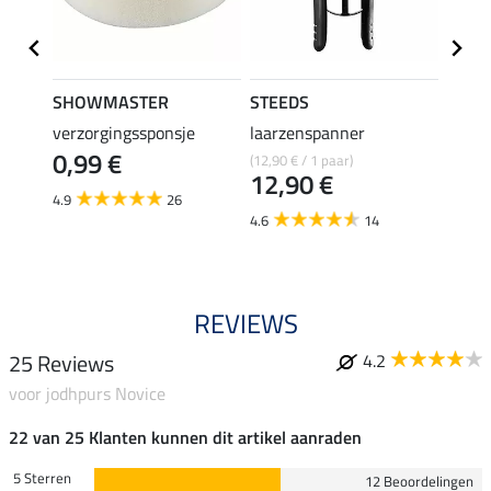
SHOWMASTER
STEEDS
effax
verzorgingssponsje
laarzenspanner
laarz
0,99 €
(12,90 € / 1 paar)
8,49 €
12,90 €
6,7
4.9
26
4.6
14
4.8
REVIEWS
25 Reviews
4.2
voor jodhpurs Novice
22 van 25 Klanten kunnen dit artikel aanraden
5 Sterren
12 Beoordelingen