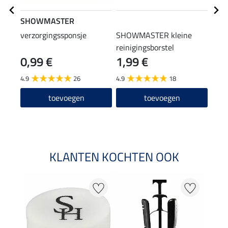
SHOWMASTER
STE
verzorgingssponsje
SHOWMASTER kleine
laar
reinigingsborstel
0,99 €
1,99 €
(12,90
12
4.9
26
4.9
18
4.6
toevoegen
toevoegen
KLANTEN KOCHTEN OOK
22 %