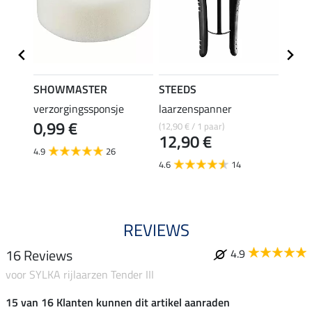
SHOWMASTER
STEEDS
effax
verzorgingssponsje
laarzenspanner
laarz
0,99 €
(12,90 € / 1 paar)
8,49 €
12,90 €
6,7
4.9
26
4.6
14
4.8
REVIEWS
16 Reviews
4.9
voor SYLKA rijlaarzen Tender III
15 van 16 Klanten kunnen dit artikel aanraden