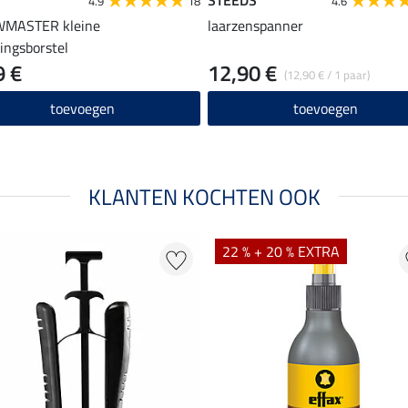
4.9
18
4.6
MASTER kleine
laarzenspanner
gingsborstel
9 €
12,90 €
(12,90 € / 1 paar)
toevoegen
toevoegen
KLANTEN KOCHTEN OOK
22 % + 20 % EXTRA