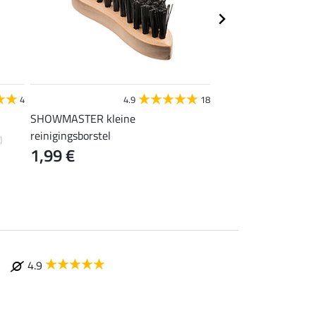
STEEDS
4
4.9
18
4
SHOWMASTER kleine
tenenverwarmer
0,99 €
reinigingsborstel
)
1,99 €
4.9