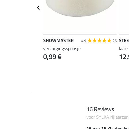
SHOWMASTER
STE
4.2
33
4.9
26
r
verzorgingssponsje
laar
0,99 €
12,
16 Reviews
voor SYLKA rijlaarzen 
15 van 16 Klanten ku