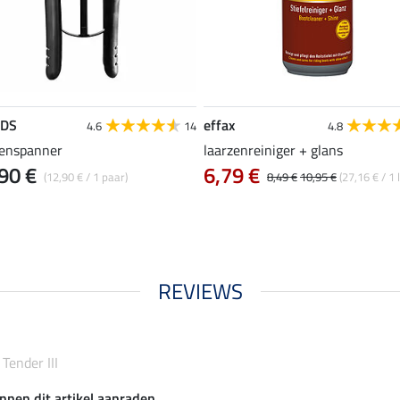
EDS
effax
4.6
14
4.8
zenspanner
laarzenreiniger + glans
90 €
6,79 €
(12,90 € / 1 paar)
8,49 €
10,95 €
(27,16 € / 1 l
REVIEWS
Tender III
nnen dit artikel aanraden