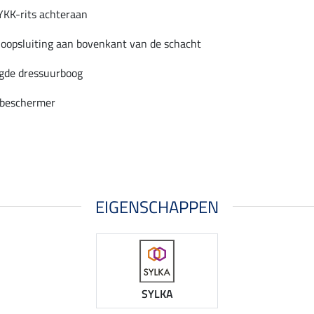
YKK-rits achteraan
oopsluiting aan bovenkant van de schacht
gde dressuurboog
beschermer
EIGENSCHAPPEN
SYLKA