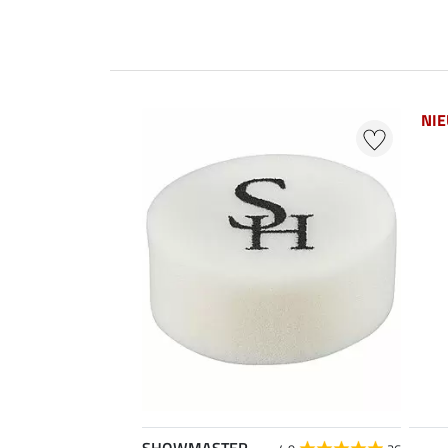
NI
SHOWMASTER