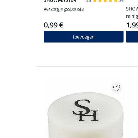
4.9
26
verzorgingssponsje
SHOW
reini
0,99 €
1,9
toevoegen