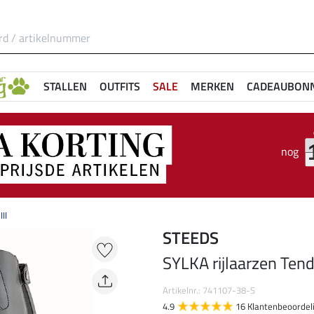
STALLEN
OUTFITS
SALE
MERKEN
CADEAUBON
nog
II
STEEDS
SYLKA rijlaarzen Tende
Artikelnr.: 741107-38-S
4.9
16 Klantenbeoordel