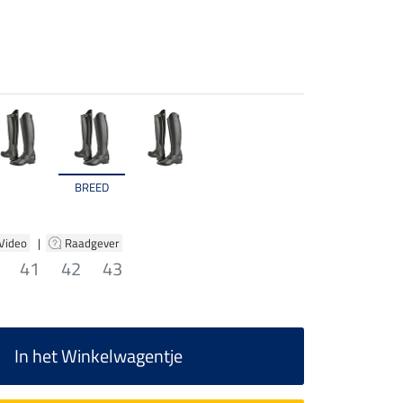
BREED
 Video
|
Raadgever
41
42
43
In het Winkelwagentje