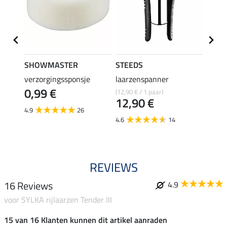
SHOWMASTER
STEEDS
effax
verzorgingssponsje
laarzenspanner
laarz
0,99 €
(12,90 € / 1 paar)
8,49 €
12,90 €
6,7
4.9
26
4.6
14
4.8
REVIEWS
16 Reviews
4.9
voor SYLKA rijlaarzen Tender III
15 van 16 Klanten kunnen dit artikel aanraden