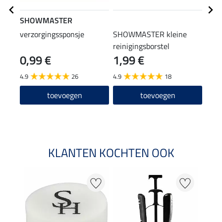
SHOWMASTER
STE
verzorgingssponsje
SHOWMASTER kleine
laar
reinigingsborstel
0,99 €
1,99 €
(12,90
12
4.9
26
4.9
18
4.6
toevoegen
toevoegen
KLANTEN KOCHTEN OOK
22 %