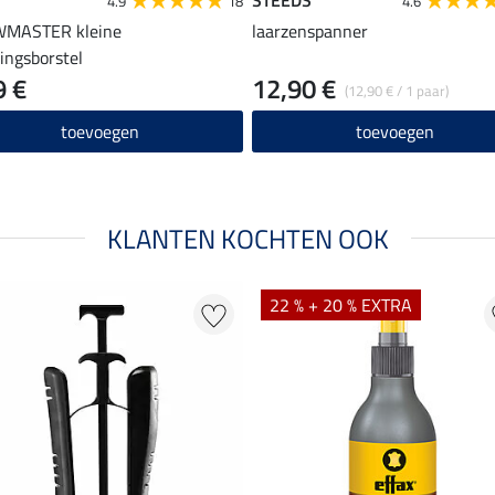
4.9
18
4.6
MASTER kleine
laarzenspanner
gingsborstel
9 €
12,90 €
(12,90 € / 1 paar)
toevoegen
toevoegen
KLANTEN KOCHTEN OOK
22 % + 20 % EXTRA