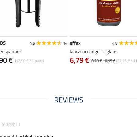
EDS
effax
4.6
14
4.8
zenspanner
laarzenreiniger + glans
90 €
6,79 €
(12,90 € / 1 paar)
8,49 €
10,95 €
(27,16 € / 1 l
REVIEWS
Tender III
nnen dit artikel aanraden