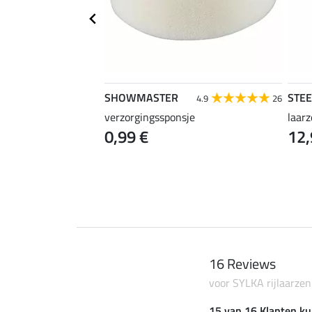
SHOWMASTER
STE
4.2
33
4.9
26
r
verzorgingssponsje
laar
0,99 €
12,
16 Reviews
voor SYLKA rijlaarzen 
15 van 16 Klanten ku