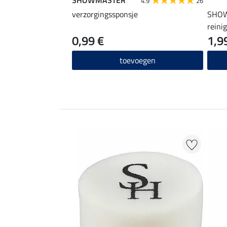
4.9
26
verzorgingssponsje
SHOW
reini
0,99 €
1,9
toevoegen