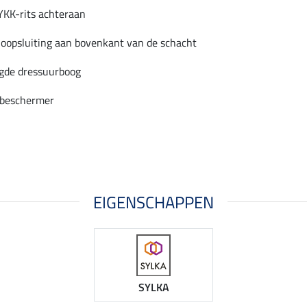
YKK-rits achteraan
oopsluiting aan bovenkant van de schacht
gde dressuurboog
beschermer
EIGENSCHAPPEN
SYLKA