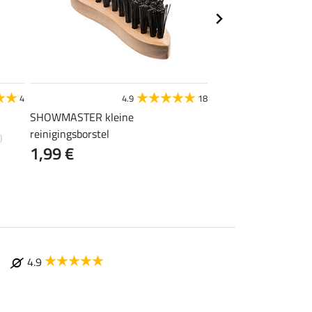
STEEDS
4
4.9
18
4
SHOWMASTER kleine
tenenverwarmer
0,99 €
reinigingsborstel
)
1,99 €
4.9