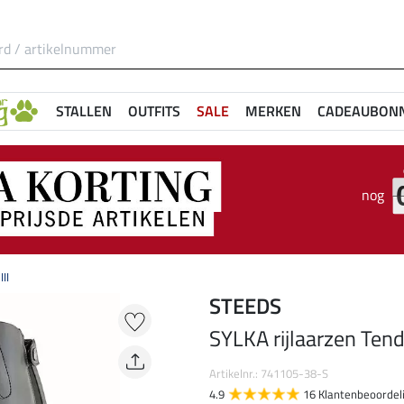
STALLEN
OUTFITS
SALE
MERKEN
CADEAUBON
nog
II
STEEDS
SYLKA rijlaarzen Tende
Artikelnr.: 741105-38-S
4.9
16 Klantenbeoordel