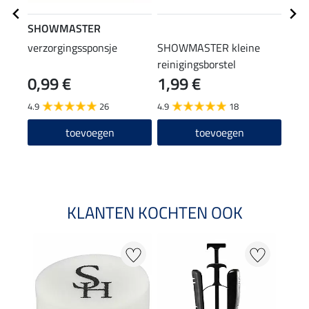
SHOWMASTER
STE
verzorgingssponsje
SHOWMASTER kleine
laar
reinigingsborstel
0,99 €
1,99 €
(12,90
12
4.9
26
4.9
18
4.6
toevoegen
toevoegen
KLANTEN KOCHTEN OOK
22 %