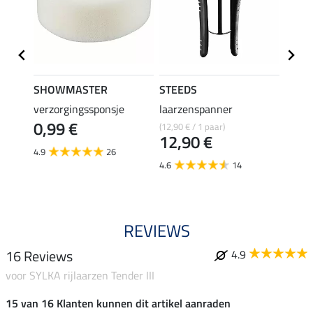
SHOWMASTER
STEEDS
effax
verzorgingssponsje
laarzenspanner
laarz
0,99 €
(12,90 € / 1 paar)
8,49 €
12,90 €
6,7
4.9
26
4.6
14
4.8
REVIEWS
16 Reviews
4.9
voor SYLKA rijlaarzen Tender III
15 van 16 Klanten kunnen dit artikel aanraden