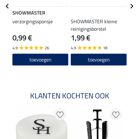
SHOWMASTER
STE
verzorgingssponsje
SHOWMASTER kleine
laar
reinigingsborstel
0,99 €
1,99 €
(12,90
12
4.9
26
4.9
18
4.6
toevoegen
toevoegen
KLANTEN KOCHTEN OOK
22 %