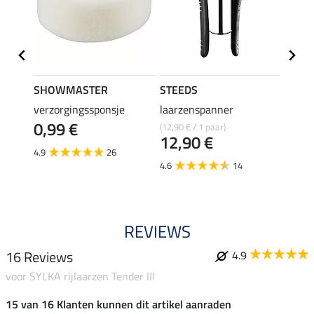
SHOWMASTER
STEEDS
effax
verzorgingssponsje
laarzenspanner
laarz
0,99 €
(12,90 € / 1 paar)
8,49 €
12,90 €
6,7
4.9
26
4.6
14
4.8
REVIEWS
16 Reviews
4.9
voor SYLKA rijlaarzen Tender III
15 van 16 Klanten kunnen dit artikel aanraden