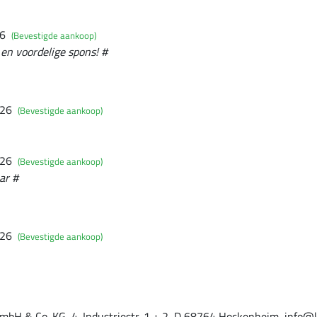
26
(Bevestigde aankoop)
en voordelige spons! #
026
(Bevestigde aankoop)
026
(Bevestigde aankoop)
ar #
026
(Bevestigde aankoop)
mbH & Co. KG, 4. Industriestr. 1 + 2, D 68764 Hockenheim, info@