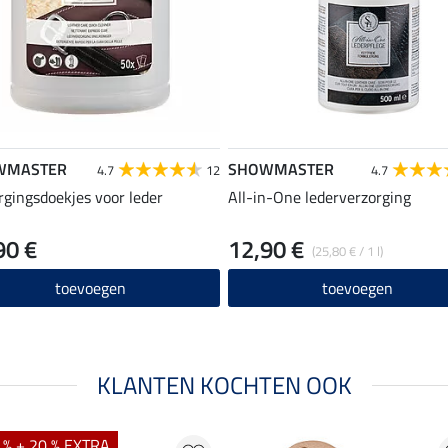
WMASTER
SHOWMASTER
4.7
12
4.7
rgingsdoekjes voor leder
All-in-One lederverzorging
90 €
12,90 €
(25,80 € / 1 l)
toevoegen
toevoegen
KLANTEN KOCHTEN OOK
 % + 20 % EXTRA