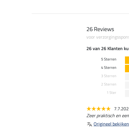
26 Reviews
voor verzorgingsspon
26 van 26 Klanten ku
5 Sterren
4 Sterren
3 Sterren
2 Sterren
1 Ster
7.7.20
Zeer praktisch en een
Origineel bekijken