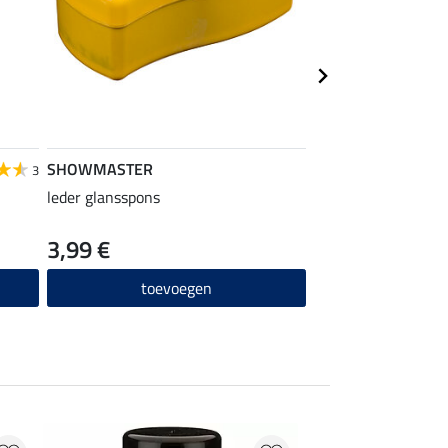
SHOWMASTER
SHOWMASTER
3
leder glansspons
ritssluiting spray
3,99 €
10,90 €
(72,67 € /
toevoegen
toevo