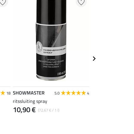
SHOWMASTER
SHOWMASTER
18
5.0
4
ritssluiting spray
leder glansspons
10,90 €
3,99 €
(72,67 € / 1 l)