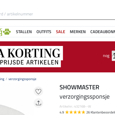
STALLEN
OUTFITS
SALE
MERKEN
CADEAUBON
nog
ing
verzorgingssponsje
SHOWMASTER
verzorgingssponsje
Artikelnr.: 432168--W
4.9
26 Klantenbeoordel