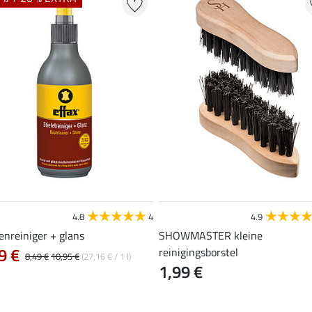
4.8
4
4.9
enreiniger + glans
SHOWMASTER kleine
9 €
reinigingsborstel
8,49 €
10,95 €
(27,16 € / 1 l)
1,99 €