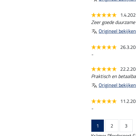
1.4.20
Zeer goede duurzame 
Origineel bekijken
26.3.2
-
22.2.2
Praktisch en betaalba
Origineel bekijken
11.2.2
-
1
2
3
Krämer Pferdesport G