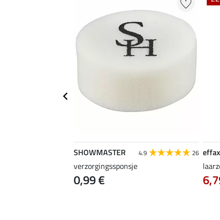
SHOWMASTER
effax
4.9
26
verzorgingssponsje
laarz
0,99 €
6,7