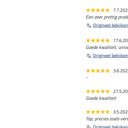
7.7.20
Een zeer prettig pro
Origineel bekijken
17.6.2
Goede kwaliteit, unive
Origineel bekijken
3.6.20
-
27.5.2
Goede kwaliteit
3.5.20
Top, precies zoals ver
Origineel bekijken