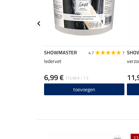
SHOWMASTER
SHO
4.7
7
ledervet
verzo
6,99 €
11,
(13,98 € / 1 l)
toevoegen
22