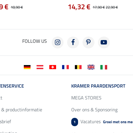
9 €
14,32 €
18,90 €
17,90 €
22,90 €
FOLLOW US
ENSERVICE
KRAMER PAARDENSPORT
ct
MEGA STORES
 & productinformatie
Over ons & Sponsoring
brief
Vacatures
Groei met ons me
1