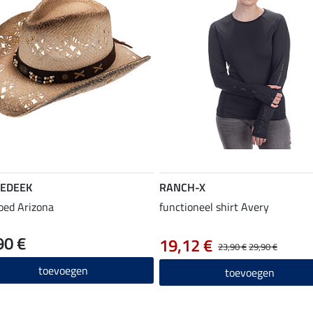
EDEEK
RANCH-X
oed Arizona
functioneel shirt Avery
90 €
19,12 €
23,90 €
29,90 €
toevoegen
toevoegen