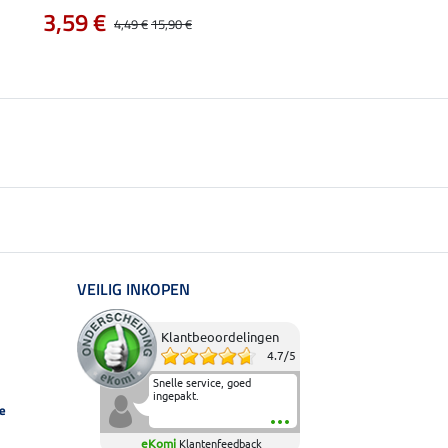
3,99 €
3,59 €
4,49 €
15,90 €
VEILIG INKOPEN
Klantbeoordelingen
4.7
/
5
Snelle service, goed
ingepakt.
e
eKomi
Klantenfeedback