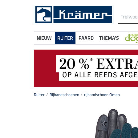
NIEUW
RUITER
PAARD
THEMA'S
Ruiter
Rijhandschoenen
rijhandschoen Omeo