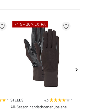
71 % + 20 % EXTRA
STEEDS
STEEDS
1
4.0
1
All-Season handschoenen Joelene
kids handschoenen M