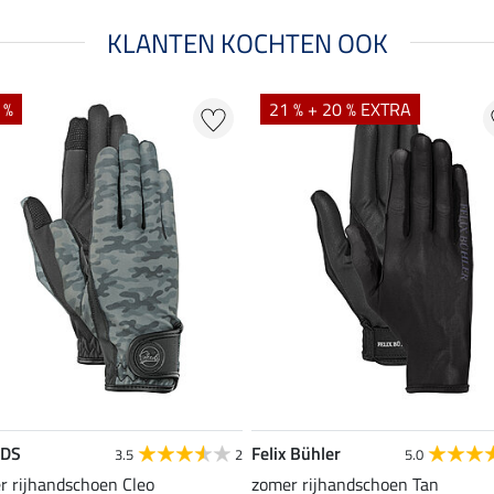
KLANTEN KOCHTEN OOK
 %
21 % + 20 % EXTRA
EDS
Felix Bühler
3.5
2
5.0
r rijhandschoen Cleo
zomer rijhandschoen Tan