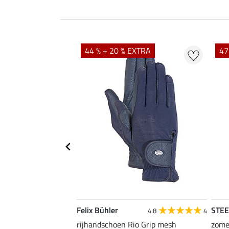
44 % + 20 % EXTRA
47
Felix Bühler
STE
4.8
4
4.8
4
en Magic Crystals
rijhandschoen Rio Grip mesh
zome