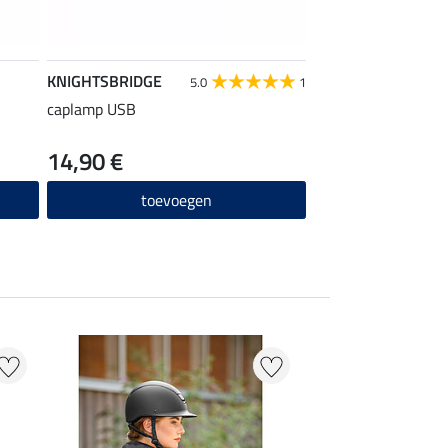
KNIGHTSBRIDGE
KNIGHTSBRIDGE
5.0
1
caplamp USB
clip caplamp
14,90 €
4,99 €
toevoegen
toevo