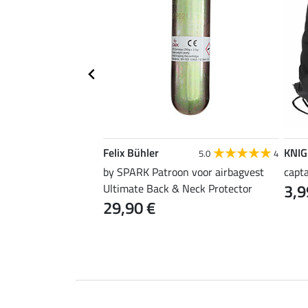
E
Felix Bühler
KNI
5.0
2
5.0
4
by SPARK Patroon voor airbagvest
capt
3,9
Ultimate Back & Neck Protector
29,90 €