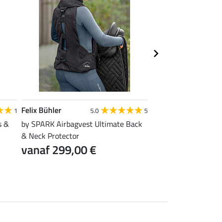
Felix Bühler
KNIGHTSBRIDGE
1
5.0
5
s &
by SPARK Airbagvest Ultimate Back
captas
9,99 €
& Neck Protector
vanaf 299,00 €