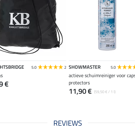
GHTSBRIDGE
SHOWMASTER
5.0
2
5.0
as
actieve schuimreiniger voor cap
9 €
protectors
11,90 €
(59,50 € / 1 l)
REVIEWS