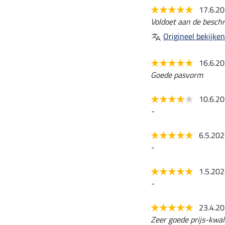
17.6.2
Voldoet aan de beschr
Origineel bekijken
16.6.2
Goede pasvorm
10.6.2
-
6.5.20
-
1.5.20
-
23.4.2
Zeer goede prijs-kwal