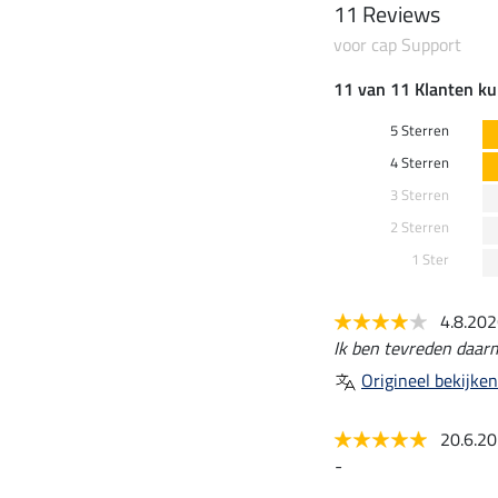
11 Reviews
voor cap Support
11 van 11 Klanten ku
5 Sterren
4 Sterren
3 Sterren
2 Sterren
1 Ster
4.8.20
Ik ben tevreden daar
Origineel bekijken
20.6.2
-