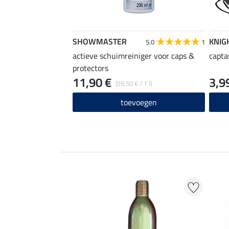
SHOWMASTER
KNIG
5.0
1
actieve schuimreiniger voor caps &
capta
protectors
11,90 €
3,9
(59,50 € / 1 l)
toevoegen