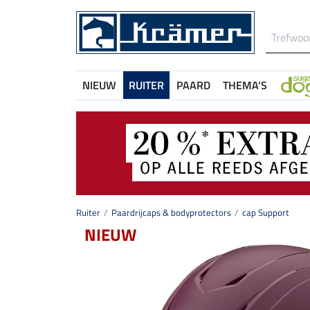
NIEUW
RUITER
PAARD
THEMA'S
Ruiter
Paardrijcaps & bodyprotectors
cap Support
NIEUW