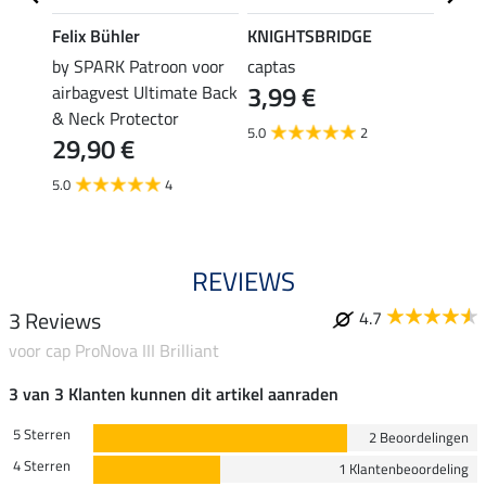
Felix Bühler
KNIGHTSBRIDGE
SHO
orsy
by SPARK Patroon voor
captas
actie
3,99 €
airbagvest Ultimate Back
voor 
& Neck Protector
(59,50 €
5.0
2
11,
29,90 €
5.0
5.0
4
REVIEWS
3 Reviews
4.7
voor cap ProNova III Brilliant
3 van 3 Klanten kunnen dit artikel aanraden
5 Sterren
2 Beoordelingen
4 Sterren
1 Klantenbeoordeling