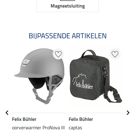
Magneetsluiting
BIJPASSENDE ARTIKELEN
Felix Bühler
Felix Bühler
SHO
oorverwarmer ProNova III
captas
acti
voor