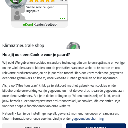
Snelle service, goed
ingepakt.
eKomi
Klantenfeedback
Klimaatneutrale shop
Heb jij ook een Cookie voor je paard?
Verzending per
Wij ook! We gebruiken cookies en andere technologieën om je een optimale en veilige
online winkelen aan te bieden, om de prestaties van onze website te meten en om
relevante producten voor jou en je paard te tonen! Hiervoor verzamelen we gegevens
over onze gebruikers en hoe zij onze website kunnen gebruiken op hun apparaten.
Veilig betalen met
Als je op "Alles toestaan" klikt, ga je akkoord met het gebruik van cookies en de
bijbehorende verwerking van je gegevens en met de overdracht van de gegevens aan
onze dienstverleners. Als je in de instellingen op "Alleen noodzakelijke" klikt, wordt
jouw bezoek alleen voortgezet met strikt noodzakelijke cookies, die essentieel zijn
Impressum
voor het soepele functioneren van onze website.
Natuurlijk kun je de instellingen op elk gewenst moment herroepen of aanpassen.
Meer informatie over onze cookies vind je onder
gegevensbescherming
.
Laatste update op 06.08.2026 om 03:11 uur
Alle prijzen in euro's, incl. BTW, excl. verzendkosten.
Instellingen
Alles toestaan