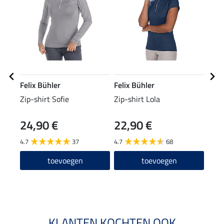
Felix Bühler
Felix Bühler
Feli
Zip-shirt Sofie
Zip-shirt Lola
lede
24,90 €
22,90 €
29,90
23
4.7
37
4.7
68
5.0
toevoegen
toevoegen
KLANTEN KOCHTEN OOK