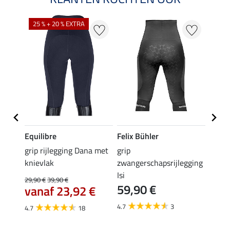
25 % + 20 % EXTRA
50 %
Equilibre
Felix Bühler
Equil
k
grip rijlegging Dana met
grip
rijbr
knievlak
zwangerschapsrijlegging
zitvla
Isi
29,90 €
39,90 €
22,45 
59,90 €
vanaf 23,92 €
van
4.7
3
4.7
18
4.7