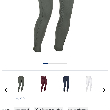
FOREST
Maat: |
Maattabel
|
Informatie Video
|
Raadgever