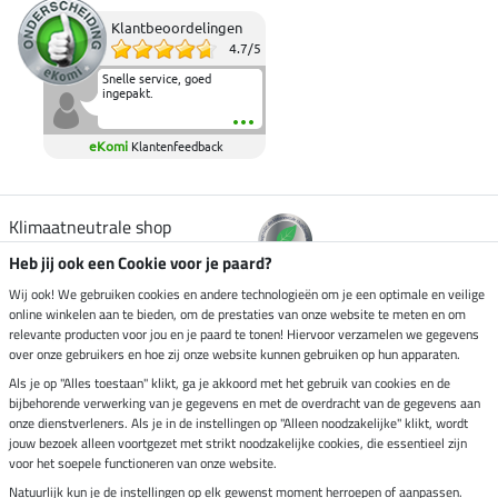
Klantbeoordelingen
4.7
/
5
Snelle service, goed
ingepakt.
eKomi
Klantenfeedback
Klimaatneutrale shop
Heb jij ook een Cookie voor je paard?
Verzending per
Wij ook! We gebruiken cookies en andere technologieën om je een optimale en veilige
online winkelen aan te bieden, om de prestaties van onze website te meten en om
relevante producten voor jou en je paard te tonen! Hiervoor verzamelen we gegevens
over onze gebruikers en hoe zij onze website kunnen gebruiken op hun apparaten.
Veilig betalen met
Als je op "Alles toestaan" klikt, ga je akkoord met het gebruik van cookies en de
bijbehorende verwerking van je gegevens en met de overdracht van de gegevens aan
onze dienstverleners. Als je in de instellingen op "Alleen noodzakelijke" klikt, wordt
jouw bezoek alleen voortgezet met strikt noodzakelijke cookies, die essentieel zijn
voor het soepele functioneren van onze website.
Impressum
Natuurlijk kun je de instellingen op elk gewenst moment herroepen of aanpassen.