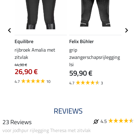
Equilibre
Felix Bühler
Equil
rijbroek Amalia met
grip
grip r
zitvlak
zwangerschapsrijlegging
met z
Isi
€
44,90 €
49,90 
26,90 €
59,90 €
van
4.7
10
4.7
3
4.8
REVIEWS
23 Reviews
4.5
voor jodhpur rijlegging Theresa met zitvlak