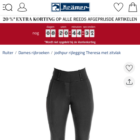
nog
0
0
0
8
8
8
2
2
2
0
0
0
4
4
4
4
4
4
3
3
3
0
0
0
0
8
2
0
4
4
3
0
Ruiter
Dames rijbroeken
jodhpur rijlegging Theresa met zitvlak