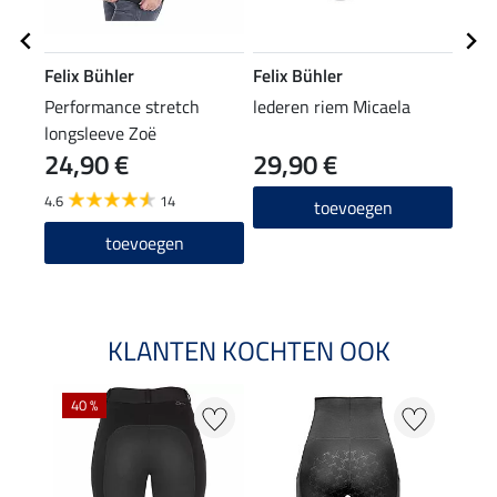
Felix Bühler
Felix Bühler
Feli
Performance stretch
lederen riem Micaela
knie
longsleeve Zoë
24,90 €
29,90 €
6,9
4.6
14
4.9
toevoegen
toevoegen
KLANTEN KOCHTEN OOK
40 %
20 %