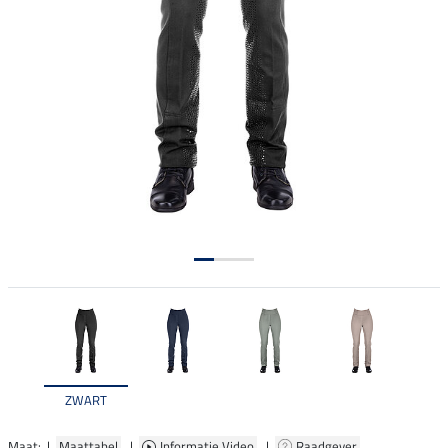
ZWART
Maat: |
Maattabel
|
Informatie Video
|
Raadgever