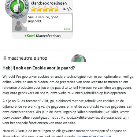
Klantbeoordelingen
4.7
/
5
Snelle service, goed
ingepakt.
eKomi
Klantenfeedback
Klimaatneutrale shop
Heb jij ook een Cookie voor je paard?
Verzending per
Wij ook! We gebruiken cookies en andere technologieën om je een optimale en veilige
online winkelen aan te bieden, om de prestaties van onze website te meten en om
relevante producten voor jou en je paard te tonen! Hiervoor verzamelen we gegevens
over onze gebruikers en hoe zij onze website kunnen gebruiken op hun apparaten.
Veilig betalen met
Als je op "Alles toestaan" klikt, ga je akkoord met het gebruik van cookies en de
bijbehorende verwerking van je gegevens en met de overdracht van de gegevens aan
onze dienstverleners. Als je in de instellingen op "Alleen noodzakelijke" klikt, wordt
jouw bezoek alleen voortgezet met strikt noodzakelijke cookies, die essentieel zijn
voor het soepele functioneren van onze website.
Impressum
Natuurlijk kun je de instellingen op elk gewenst moment herroepen of aanpassen.
Meer informatie over onze cookies vind je onder
gegevensbescherming
.