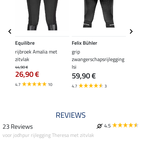
Equilibre
Felix Bühler
Equil
rijbroek Amalia met
grip
grip r
zitvlak
zwangerschapsrijlegging
met z
Isi
€
44,90 €
49,90 
26,90 €
59,90 €
van
4.7
10
4.7
3
4.8
REVIEWS
23 Reviews
4.5
voor jodhpur rijlegging Theresa met zitvlak