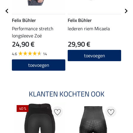
Felix Bühler
Felix Bühler
Feli
Performance stretch
lederen riem Micaela
knie
longsleeve Zoë
24,90 €
29,90 €
6,9
4.6
14
4.9
toevoegen
toevoegen
KLANTEN KOCHTEN OOK
40 %
20 %