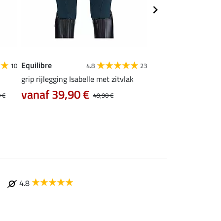
Equilibre
Felix Bühler
10
4.8
23
grip rijlegging Isabelle met zitvlak
thermo Pro rijbroek 
zitvlak
vanaf 39,90 €
 €
49,90 €
35,96 €
44,95 €
89
4.8