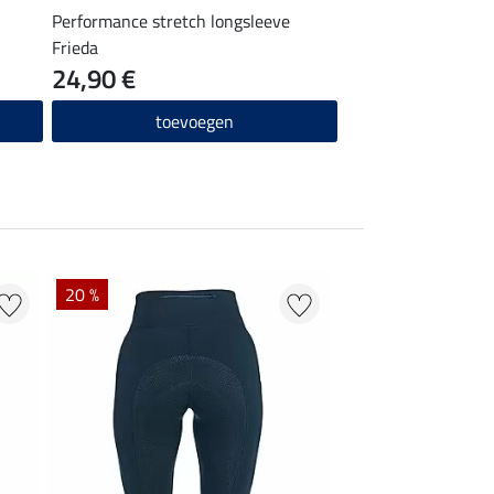
Performance stretch longsleeve
Frieda
24,90 €
toevoegen
20 %
50 % + 20 % EXTR