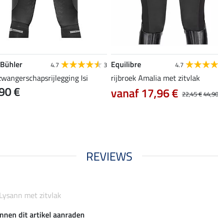
 Bühler
Equilibre
4.7
3
4.7
zwangerschapsrijlegging Isi
rijbroek Amalia met zitvlak
90 €
vanaf 17,96 €
22,45 €
44,90
REVIEWS
 Lysann met zitvlak
nnen dit artikel aanraden