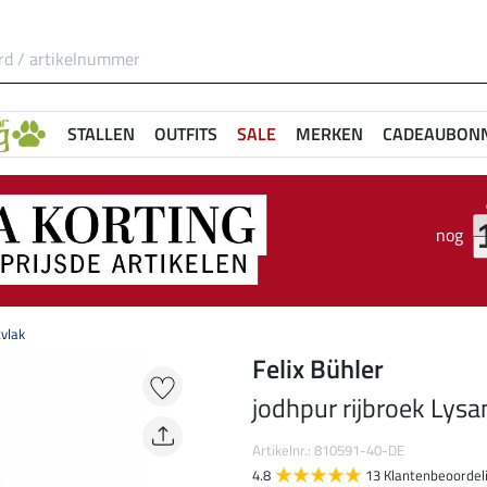
STALLEN
OUTFITS
SALE
MERKEN
CADEAUBON
nog
tvlak
Felix Bühler
jodhpur rijbroek Lysa
Artikelnr.: 810591-40-DE
4.8
13 Klantenbeoordel