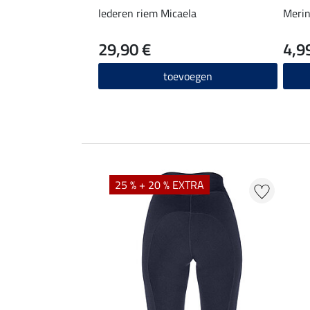
lederen riem Micaela
Merin
29,90 €
4,9
toevoegen
EXTRA
25 % + 20 % EXTRA