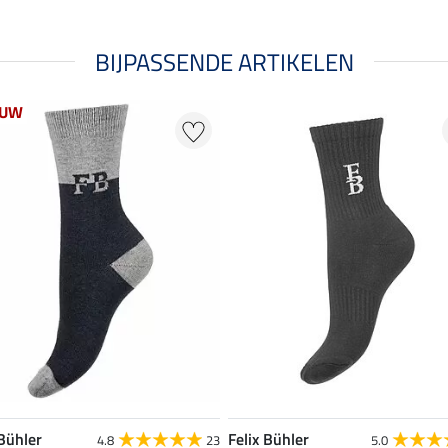
BIJPASSENDE ARTIKELEN
EUW
 Bühler
Felix Bühler
4.8
23
5.0