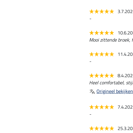
3.7.20
-
10.6.2
Mooi zittende broek, f
11.4.2
-
8.4.20
Heel comfortabel, stij
Origineel bekijken
7.4.20
-
25.3.2