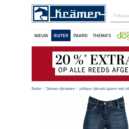
NIEUW
RUITER
PAARD
THEMA'S
Ruiter
Dames rijbroeken
jodhpur rijbroek Lysann met zi