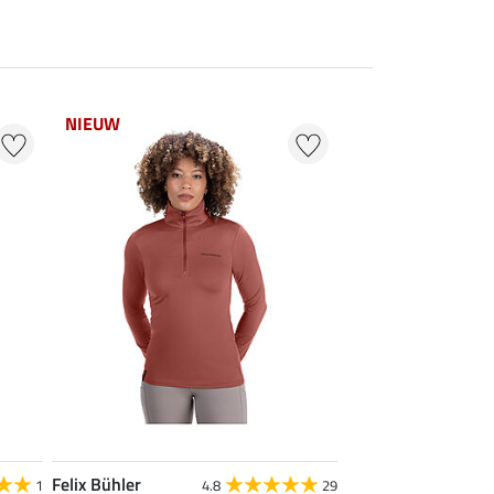
NIEUW
Felix Bühler
1
4.8
29