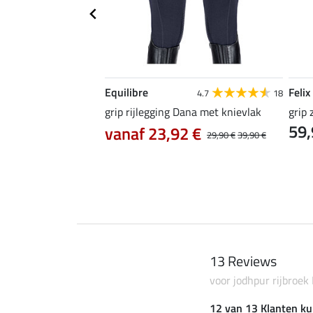
Equilibre
Felix
5.0
2
4.7
18
oek Juliette met
grip rijlegging Dana met knievlak
grip 
59,
vanaf 23,92 €
29,90 €
39,90 €
5 €
89,90 €
13 Reviews
voor jodhpur rijbroek
12 van 13 Klanten ku