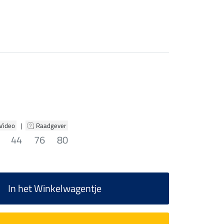
 Video
|
Raadgever
44
76
80
In het Winkelwagentje