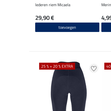
lederen riem Micaela
Merin
29,90 €
4,9
toevoegen
EXTRA
25 % + 20 % EXTRA
40