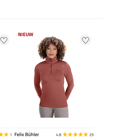
NIEUW
Felix Bühler
1
4.8
29