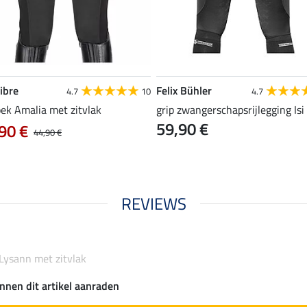
ibre
Felix Bühler
4.7
10
4.7
oek Amalia met zitvlak
grip zwangerschapsrijlegging Isi
59,90 €
90 €
44,90 €
REVIEWS
 Lysann met zitvlak
nnen dit artikel aanraden