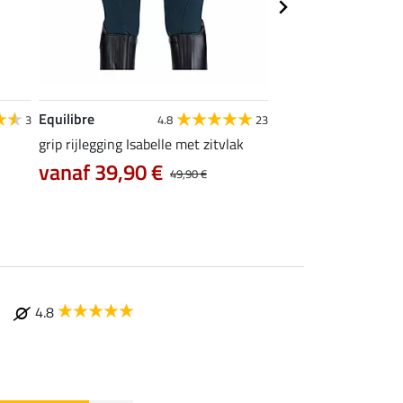
Equilibre
Felix Bühler
3
4.8
23
grip rijlegging Isabelle met zitvlak
grip rijlegging Life C
vanaf 39,90 €
47,92 €
49,90 €
59,90 €
74
4.8