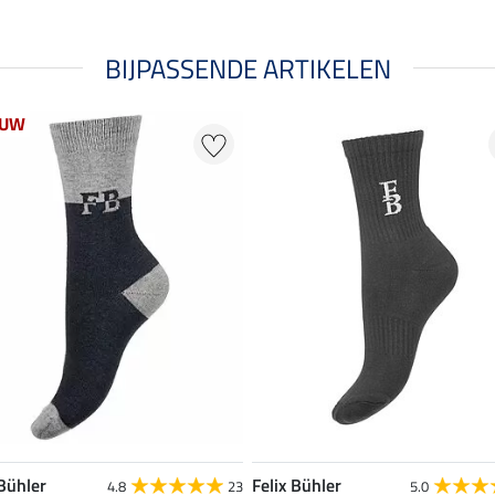
BIJPASSENDE ARTIKELEN
EUW
 Bühler
Felix Bühler
4.8
23
5.0