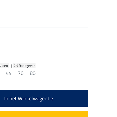
 Video
|
Raadgever
44
76
80
In het Winkelwagentje