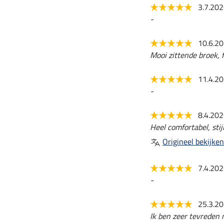
3.7.20
-
10.6.2
Mooi zittende broek, f
11.4.2
-
8.4.20
Heel comfortabel, stij
Origineel bekijken
7.4.20
-
25.3.2
Ik ben zeer tevreden 