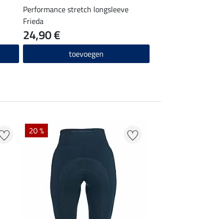
Performance stretch longsleeve
Frieda
24,90 €
toevoegen
20 %
20 % + 20 % EXTR