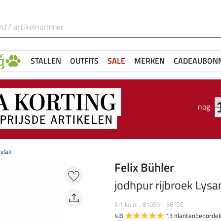
STALLEN
OUTFITS
SALE
MERKEN
CADEAUBON
nog
tvlak
Felix Bühler
jodhpur rijbroek Lysa
Artikelnr.: 810591-36-DE
4.8
13 Klantenbeoordel