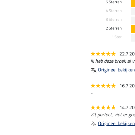
5 Sterren
4 Sterren
3 Sterren
2 Sterren
1 Ster
22.7.2
Ik heb deze broek al v
Origineel bekijken
16.7.2
-
14.7.2
Zit perfect, ziet er go
Origineel bekijken