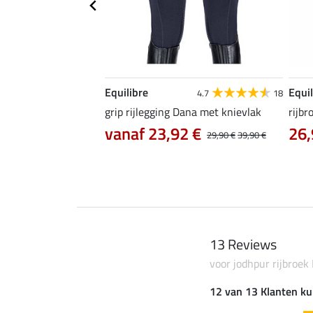
Equilibre
Equil
5.0
7
4.7
18
ife Cycle met zitvlak
grip rijlegging Dana met knievlak
rijbr
vanaf 23,92 €
26,
0 €
74,90 €
29,90 €
39,90 €
13 Reviews
voor jodhpur rijbroek
12 van 13 Klanten ku