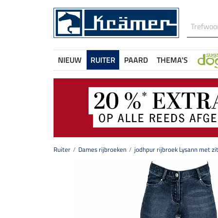
NIEUW
RUITER
PAARD
THEMA'S
Ruiter
Dames rijbroeken
jodhpur rijbroek Lysann met zi