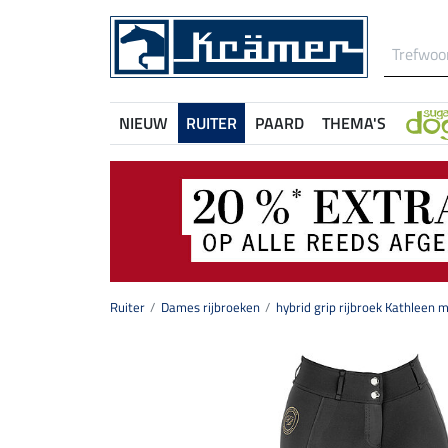
NIEUW
RUITER
PAARD
THEMA'S
Ruiter
Dames rijbroeken
hybrid grip rijbroek Kathleen m