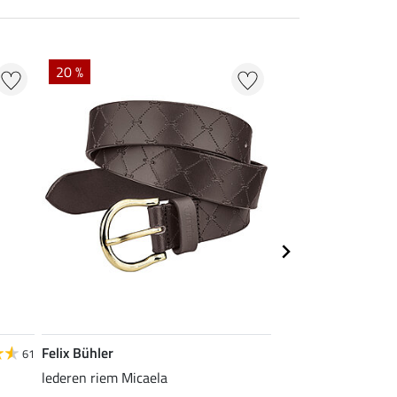
20 %
20 % + 20 % EXT
Felix Bühler
Felix Bühler
61
lederen riem Micaela
functioneel wedstri