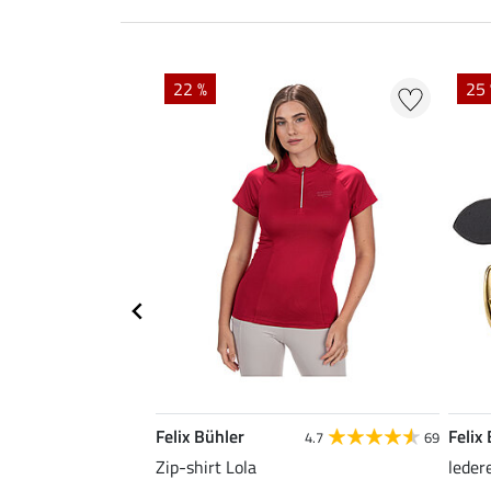
22 %
25 
Felix Bühler
Felix
4.7
69
Zip-shirt Lola
leder