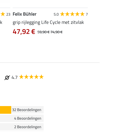
Felix Bühler
Equilibre
23
5.0
7
4
ak
grip rijlegging Life Cycle met zitvlak
grip rijbroek Basic
47,92 €
vanaf 29,90 €
59,90 €
74,90 €
4.7
32 Beoordelingen
4 Beoordelingen
2 Beoordelingen