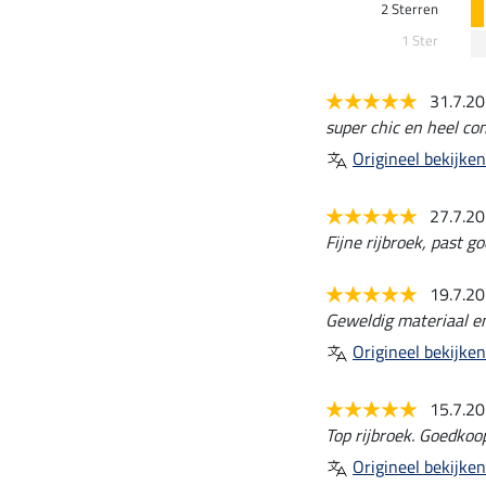
2 Sterren
1 Ster
31.7.2
super chic en heel co
Origineel bekijken
27.7.2
Fijne rijbroek, past go
19.7.2
Geweldig materiaal e
Origineel bekijken
15.7.2
Top rijbroek. Goedkoop
Origineel bekijken