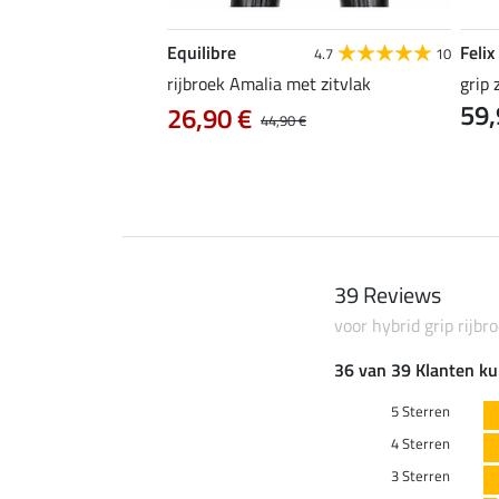
Equilibre
Felix
4.3
24
4.7
10
ic
rijbroek Amalia met zitvlak
grip 
59,
0 €
26,90 €
37,90 €
44,90 €
39 Reviews
voor hybrid grip rijbr
36 van 39 Klanten ku
5 Sterren
4 Sterren
3 Sterren