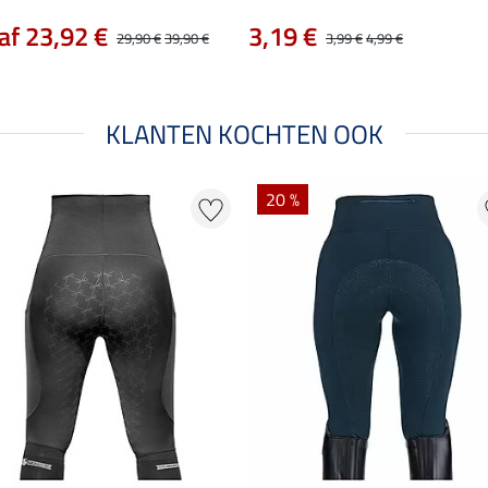
af 23,92 €
3,19 €
29,90 €
39,90 €
3,99 €
4,99 €
KLANTEN KOCHTEN OOK
20 %