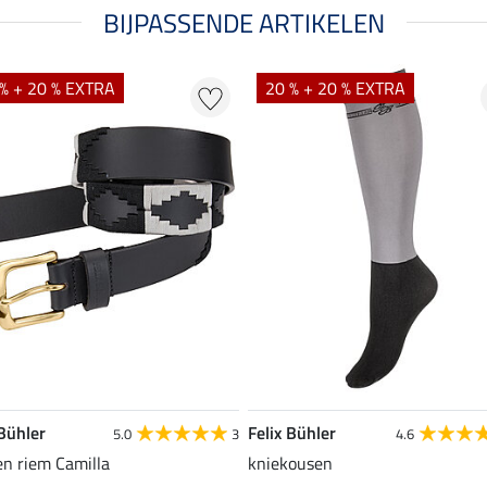
BIJPASSENDE ARTIKELEN
% + 20 % EXTRA
20 % + 20 % EXTRA
 Bühler
Felix Bühler
5.0
3
4.6
en riem Camilla
kniekousen