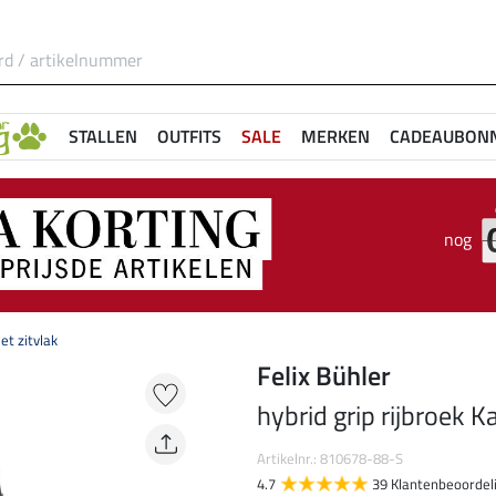
STALLEN
OUTFITS
SALE
MERKEN
CADEAUBON
nog
et zitvlak
Felix Bühler
hybrid grip rijbroek K
Artikelnr.: 810678-88-S
4.7
39 Klantenbeoordel