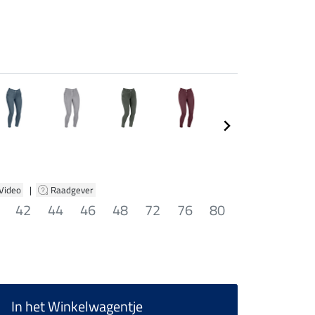
 Video
|
Raadgever
42
44
46
48
72
76
80
In het Winkelwagentje