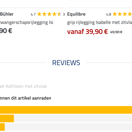
 Bühler
Equilibre
4.7
3
4.8
zwangerschapsrijlegging Isi
grip rijlegging Isabelle met zitvl
90 €
vanaf 39,90 €
49,90 €
REVIEWS
oek Kathleen met zitvlak
nnen dit artikel aanraden