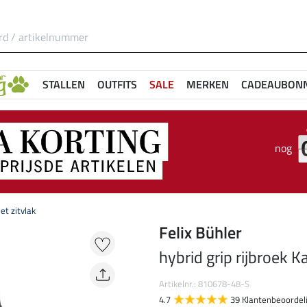
STALLEN
OUTFITS
SALE
MERKEN
CADEAUBON
nog
et zitvlak
Felix Bühler
hybrid grip rijbroek K
Artikelnr.: 810678-48-S
4.7
39 Klantenbeoordel