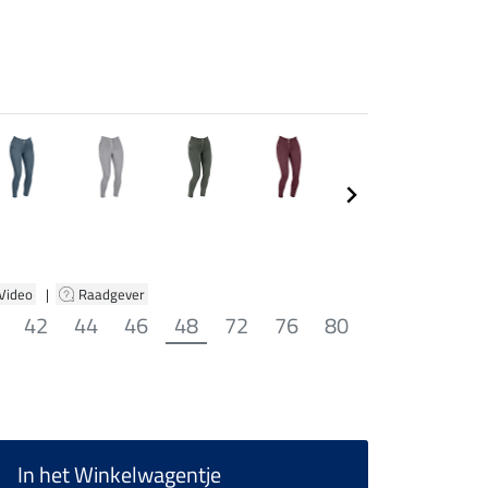
 Video
|
Raadgever
42
44
46
48
72
76
80
In het Winkelwagentje