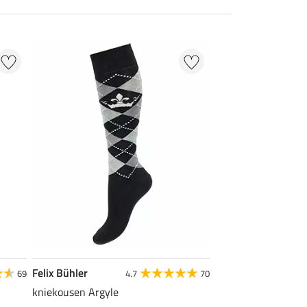
Felix Bühler
69
4.7
70
kniekousen Argyle