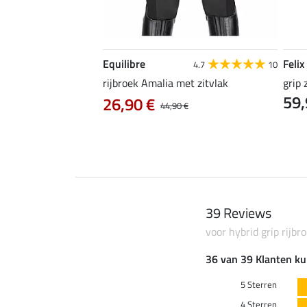
Equilibre
Felix
4.3
24
4.7
10
ic
rijbroek Amalia met zitvlak
grip 
59,
0 €
26,90 €
37,90 €
44,90 €
39 Reviews
voor hybrid grip rijbr
36 van 39 Klanten ku
5 Sterren
4 Sterren