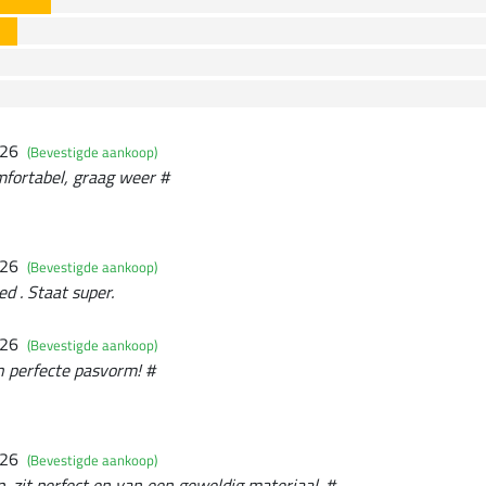
026
(Bevestigde aankoop)
mfortabel, graag weer #
026
(Bevestigde aankoop)
ed . Staat super.
026
(Bevestigde aankoop)
n perfecte pasvorm! #
026
(Bevestigde aankoop)
, zit perfect en van een geweldig materiaal. #