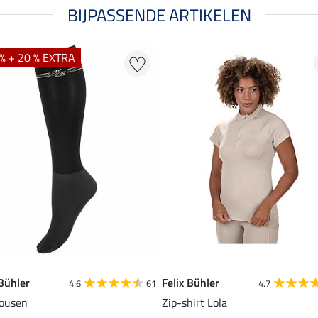
BIJPASSENDE ARTIKELEN
% + 20 % EXTRA
 Bühler
Felix Bühler
4.6
61
4.7
ousen
Zip-shirt Lola