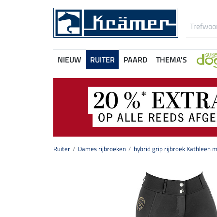
NIEUW
RUITER
PAARD
THEMA'S
Ruiter
Dames rijbroeken
hybrid grip rijbroek Kathleen m