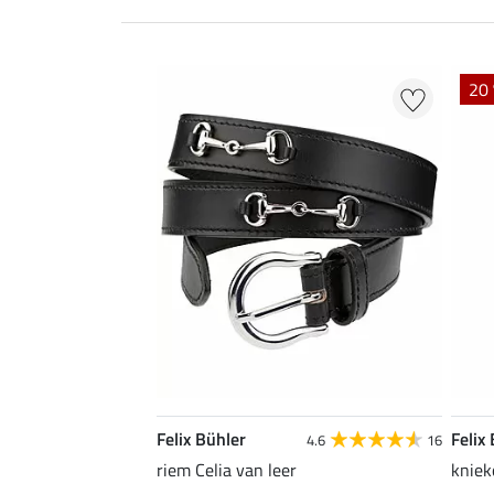
20 
Felix Bühler
Felix
4.6
16
riem Celia van leer
kniek