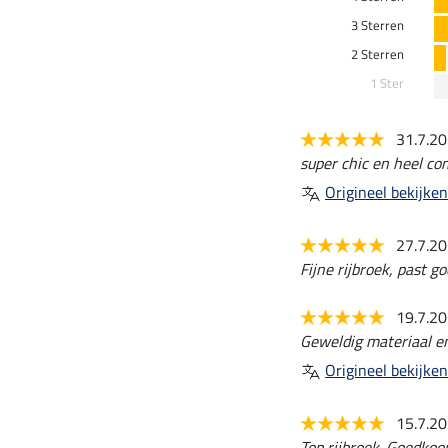
3 Sterren
2 Sterren
1 Ster
31.7.2
super chic en heel co
Origineel bekijken
27.7.2
Fijne rijbroek, past go
19.7.2
Geweldig materiaal e
Origineel bekijken
15.7.2
Top rijbroek. Goedkoop