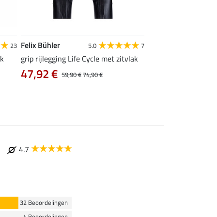
Felix Bühler
Equilibre
23
5.0
7
4
ak
grip rijlegging Life Cycle met zitvlak
grip rijbroek Basic
47,92 €
vanaf 29,90 €
59,90 €
74,90 €
4.7
32 Beoordelingen
4 Beoordelingen