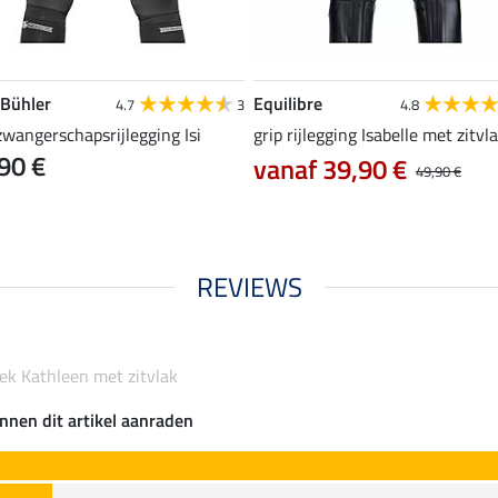
 Bühler
Equilibre
4.7
3
4.8
zwangerschapsrijlegging Isi
grip rijlegging Isabelle met zitvl
90 €
vanaf 39,90 €
49,90 €
REVIEWS
oek Kathleen met zitvlak
nnen dit artikel aanraden