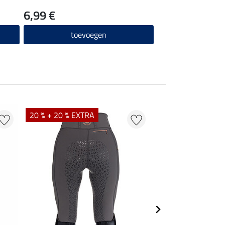
6,99 €
toevoegen
20 % + 20 % EXTRA
21 %