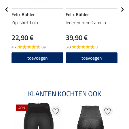
Felix Bühler
Felix Bühler
Feli
Zip-shirt Lola
lederen riem Camilla
knie
22,90 €
39,90 €
3,99 
3,1
4.7
69
5.0
3
4.6
toevoegen
toevoegen
KLANTEN KOCHTEN OOK
40 %
20 %