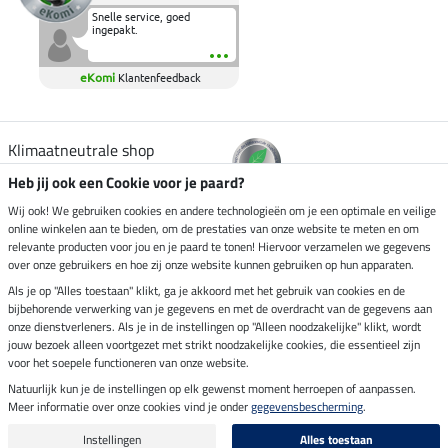
Snelle service, goed
ingepakt.
eKomi
Klantenfeedback
Klimaatneutrale shop
Heb jij ook een Cookie voor je paard?
Verzending per
Wij ook! We gebruiken cookies en andere technologieën om je een optimale en veilige
online winkelen aan te bieden, om de prestaties van onze website te meten en om
relevante producten voor jou en je paard te tonen! Hiervoor verzamelen we gegevens
over onze gebruikers en hoe zij onze website kunnen gebruiken op hun apparaten.
Veilig betalen met
Als je op "Alles toestaan" klikt, ga je akkoord met het gebruik van cookies en de
bijbehorende verwerking van je gegevens en met de overdracht van de gegevens aan
onze dienstverleners. Als je in de instellingen op "Alleen noodzakelijke" klikt, wordt
jouw bezoek alleen voortgezet met strikt noodzakelijke cookies, die essentieel zijn
voor het soepele functioneren van onze website.
Impressum
Natuurlijk kun je de instellingen op elk gewenst moment herroepen of aanpassen.
Meer informatie over onze cookies vind je onder
gegevensbescherming
.
Laatste update op 08.08.2026 om 14:33 uur
Alle prijzen in euro's, incl. BTW, excl. verzendkosten.
Instellingen
Alles toestaan