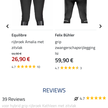
Equilibre
Felix Bühler
Equil
rijbroek Amalia met
grip
grip r
zitvlak
zwangerschapsrijlegging
met z
Isi
€
44,90 €
49,90 
26,90 €
59,90 €
van
4.7
10
4.7
3
4.8
REVIEWS
39 Reviews
4.7
voor hybrid grip rijbroek Kathleen met zitvlak