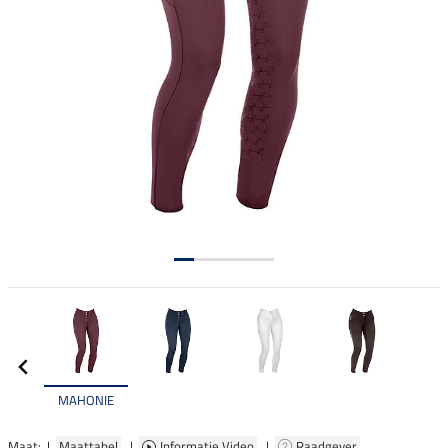
MAHONIE
Maat: |
Maattabel
|
Informatie Video
|
Raadgever