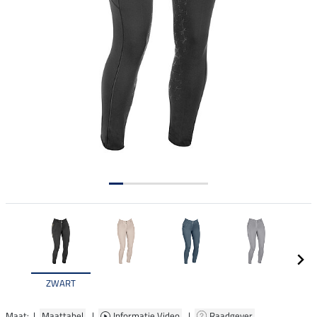
ZWART
Maat: |
Maattabel
|
Informatie Video
|
Raadgever