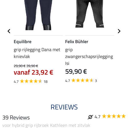
Equilibre
Felix Bühler
Equil
k
grip rijlegging Dana met
grip
rijbr
knievlak
zwangerschapsrijlegging
zitvla
Isi
29,90 €
39,90 €
22,45 
59,90 €
vanaf 23,92 €
van
4.7
3
4.7
18
4.7
REVIEWS
39 Reviews
4.7
voor hybrid grip rijbroek Kathleen met zitvlak