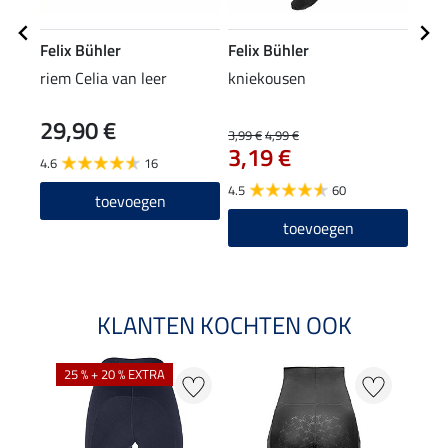
Felix Bühler
Felix Bühler
Feli
riem Celia van leer
kniekousen
Zip-
29,90 €
22
3,99 €
4,99 €
3,19 €
4.6
16
4.7
4.5
60
toevoegen
toevoegen
KLANTEN KOCHTEN OOK
25 % + 20 % EXTRA
50 %