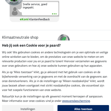
Snelle service, goed
ingepakt.
eKomi
Klantenfeedback
Klimaatneutrale shop
Heb jij ook een Cookie voor je paard?
Verzending per
Wij ook! We gebruiken cookies en andere technologieën om je een optimale en veilige
online winkelen aan te bieden, om de prestaties van onze website te meten en om
relevante producten voor jou en je paard te tonen! Hiervoor verzamelen we gegevens
over onze gebruikers en hoe zij onze website kunnen gebruiken op hun apparaten.
Veilig betalen met
Als je op "Alles toestaan" klikt, ga je akkoord met het gebruik van cookies en de
bijbehorende verwerking van je gegevens en met de overdracht van de gegevens aan
onze dienstverleners. Als je in de instellingen op "Alleen noodzakelijke" klikt, wordt
jouw bezoek alleen voortgezet met strikt noodzakelijke cookies, die essentieel zijn
voor het soepele functioneren van onze website.
Impressum
Natuurlijk kun je de instellingen op elk gewenst moment herroepen of aanpassen.
Meer informatie over onze cookies vind je onder
gegevensbescherming
.
Laatste update op 06.08.2026 om 14:39 uur
Alle prijzen in euro's, incl. BTW, excl. verzendkosten.
Instellingen
Alles toestaan