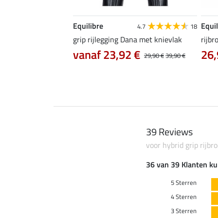
Equilibre
Equil
5.0
7
4.7
18
ife Cycle met zitvlak
grip rijlegging Dana met knievlak
rijbr
vanaf 23,92 €
26,
0 €
74,90 €
29,90 €
39,90 €
39 Reviews
voor hybrid grip rijbr
36 van 39 Klanten ku
5 Sterren
4 Sterren
3 Sterren