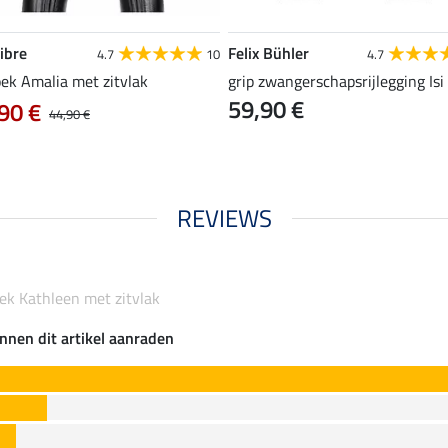
ibre
Felix Bühler
4.7
10
4.7
oek Amalia met zitvlak
grip zwangerschapsrijlegging Isi
59,90 €
90 €
44,90 €
REVIEWS
oek Kathleen met zitvlak
nnen dit artikel aanraden