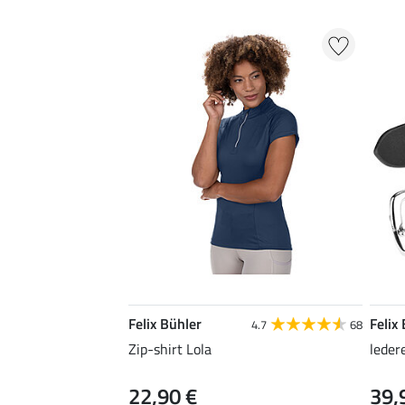
Felix Bühler
Felix
4.7
68
Zip-shirt Lola
leder
22,90 €
39,