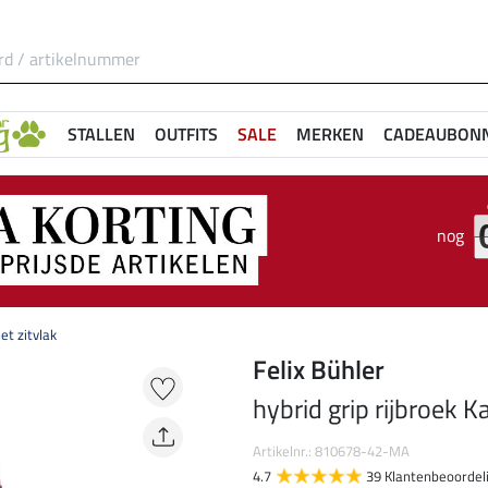
STALLEN
OUTFITS
SALE
MERKEN
CADEAUBON
nog
et zitvlak
Felix Bühler
hybrid grip rijbroek K
Artikelnr.: 810678-42-MA
4.7
39 Klantenbeoordel