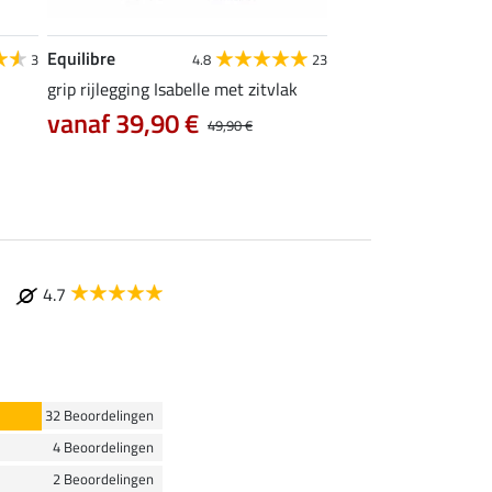
Equilibre
Felix Bühler
3
4.8
23
grip rijlegging Isabelle met zitvlak
grip rijlegging Life C
vanaf 39,90 €
47,92 €
49,90 €
59,90 €
74
4.7
32 Beoordelingen
4 Beoordelingen
2 Beoordelingen