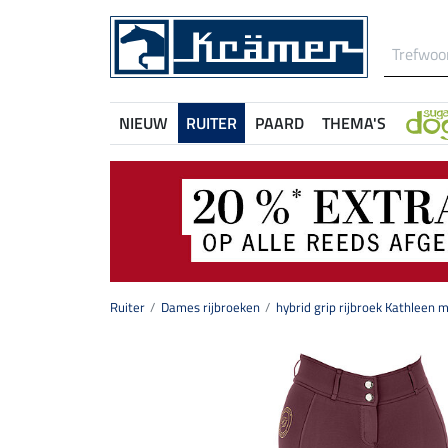
NIEUW
RUITER
PAARD
THEMA'S
Ruiter
Dames rijbroeken
hybrid grip rijbroek Kathleen m