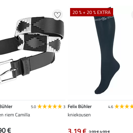
20 % + 20 % EXTRA
 Bühler
Felix Bühler
5.0
3
4.6
en riem Camilla
kniekousen
90 €
3,19 €
3,99 €
4,99 €