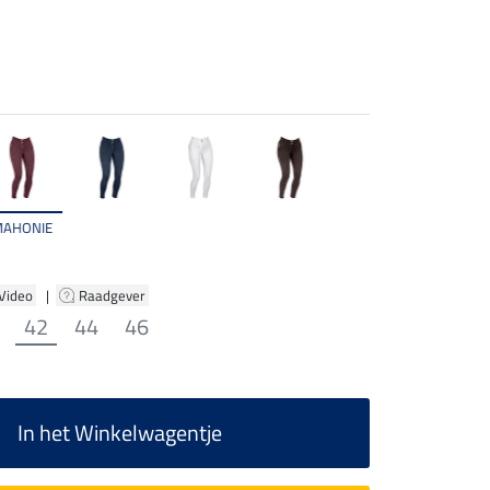
MAHONIE
 Video
|
Raadgever
42
44
46
In het Winkelwagentje