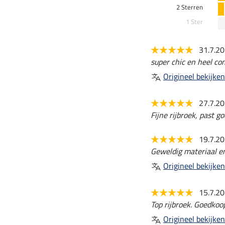
2 Sterren
1 Ster
31.7.2
super chic en heel co
Origineel bekijken
27.7.2
Fijne rijbroek, past go
19.7.2
Geweldig materiaal e
Origineel bekijken
15.7.2
Top rijbroek. Goedkoop
Origineel bekijken