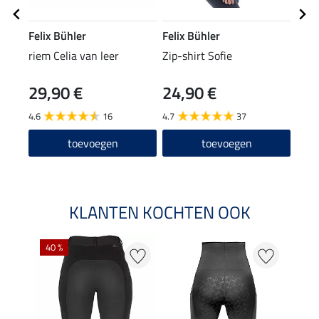
Felix Bühler
Felix Bühler
Feli
riem Celia van leer
Zip-shirt Sofie
Zip-
29,90 €
24,90 €
22
4.6
16
4.7
37
4.7
toevoegen
toevoegen
KLANTEN KOCHTEN OOK
40 %
20 %