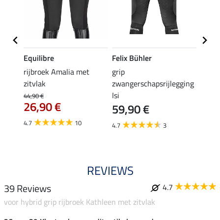
Equilibre
Felix Bühler
Equil
rijbroek Amalia met
grip
grip r
zitvlak
zwangerschapsrijlegging
met z
Isi
€
44,90 €
49,90 
26,90 €
59,90 €
van
4.7
10
4.7
3
4.8
REVIEWS
39 Reviews
4.7
voor hybrid grip rijbroek Kathleen met zitvlak