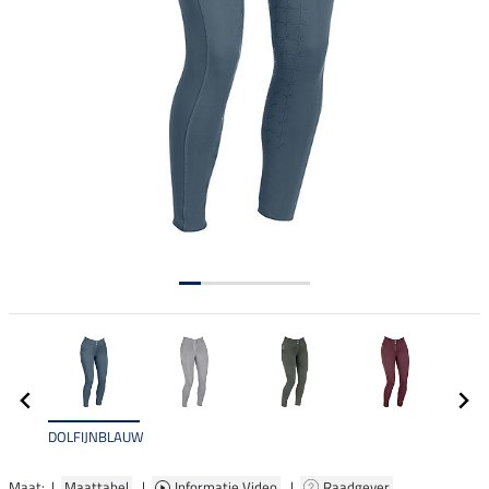
DOLFIJNBLAUW
Maat: |
Maattabel
|
Informatie Video
|
Raadgever