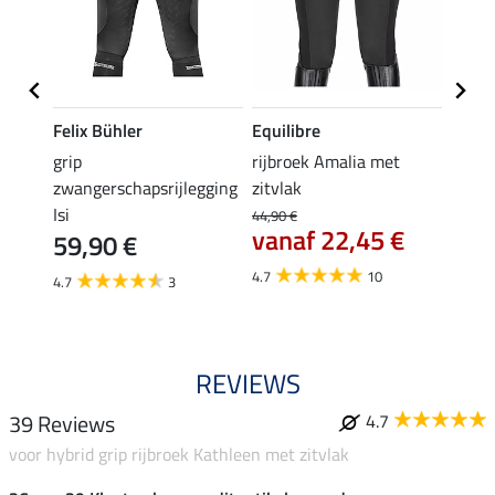
Felix Bühler
Equilibre
Equil
grip
rijbroek Amalia met
grip r
zwangerschapsrijlegging
zitvlak
met z
Isi
€
44,90 €
49,90 
vanaf 22,45 €
59,90 €
van
4.7
10
4.7
3
4.8
REVIEWS
39 Reviews
4.7
voor hybrid grip rijbroek Kathleen met zitvlak