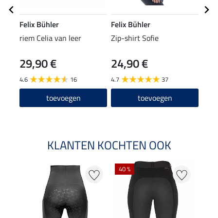
Felix Bühler
Felix Bühler
Feli
riem Celia van leer
Zip-shirt Sofie
Zip-
29,90 €
24,90 €
22
4.6
16
4.7
37
4.7
toevoegen
toevoegen
KLANTEN KOCHTEN OOK
40 %
20 %