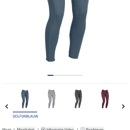
DOLFIJNBLAUW
Maat: |
Maattabel
|
Informatie Video
|
Raadgever