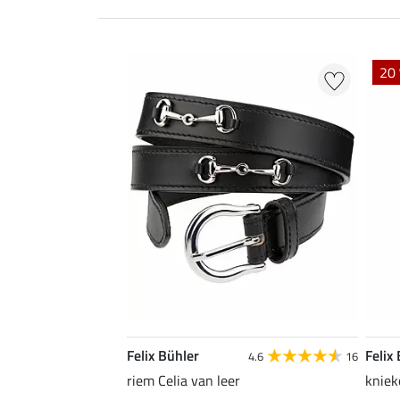
20 
Felix Bühler
Felix
4.6
16
riem Celia van leer
kniek