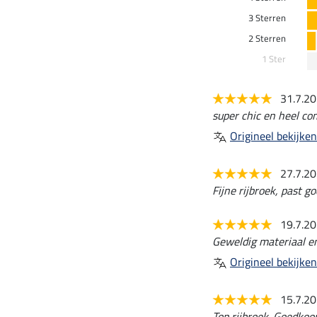
3 Sterren
2 Sterren
1 Ster
31.7.2
super chic en heel co
Origineel bekijken
27.7.2
Fijne rijbroek, past go
19.7.2
Geweldig materiaal e
Origineel bekijken
15.7.2
Top rijbroek. Goedkoop