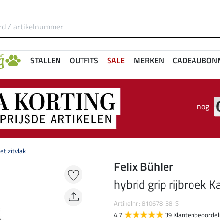
STALLEN
OUTFITS
SALE
MERKEN
CADEAUBON
nog
et zitvlak
Felix Bühler
hybrid grip rijbroek K
Artikelnr.: 810678-38-S
4.7
39 Klantenbeoordel