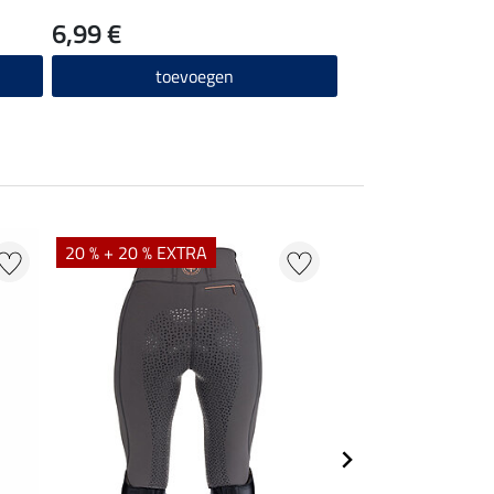
6,99 €
toevoegen
20 % + 20 % EXTRA
21 %