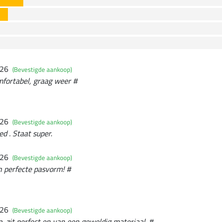
026
(Bevestigde aankoop)
mfortabel, graag weer #
026
(Bevestigde aankoop)
ed . Staat super.
026
(Bevestigde aankoop)
n perfecte pasvorm! #
026
(Bevestigde aankoop)
, zit perfect en van een geweldig materiaal. #