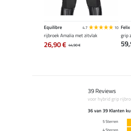
Equilibre
Felix
4.3
24
4.7
10
ic
rijbroek Amalia met zitvlak
grip 
59,
0 €
26,90 €
37,90 €
44,90 €
39 Reviews
voor hybrid grip rijbr
36 van 39 Klanten ku
5 Sterren
4 Sterren