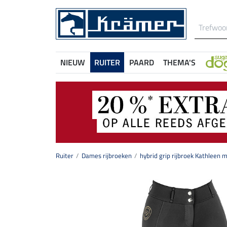
NIEUW
RUITER
PAARD
THEMA'S
Ruiter
Dames rijbroeken
hybrid grip rijbroek Kathleen m