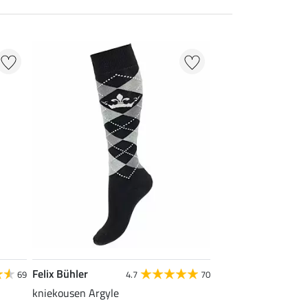
Felix Bühler
69
4.7
70
kniekousen Argyle