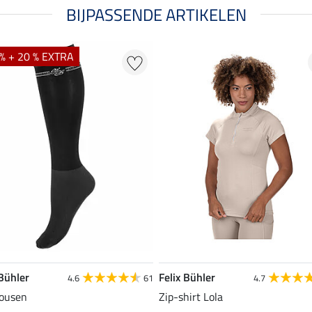
BIJPASSENDE ARTIKELEN
% + 20 % EXTRA
 Bühler
Felix Bühler
4.6
61
4.7
ousen
Zip-shirt Lola