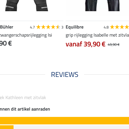
 Bühler
Equilibre
4.7
3
4.8
zwangerschapsrijlegging Isi
grip rijlegging Isabelle met zitvl
90 €
vanaf 39,90 €
49,90 €
REVIEWS
oek Kathleen met zitvlak
nnen dit artikel aanraden