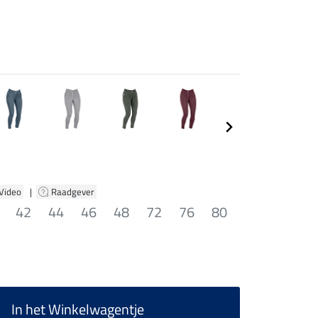
 Video
|
Raadgever
42
44
46
48
72
76
80
In het Winkelwagentje