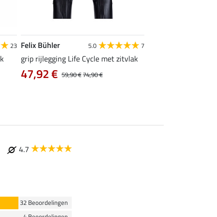
Felix Bühler
Equilibre
23
5.0
7
4
ak
grip rijlegging Life Cycle met zitvlak
grip rijbroek Basic
47,92 €
vanaf 29,90 €
59,90 €
74,90 €
4.7
32 Beoordelingen
4 Beoordelingen