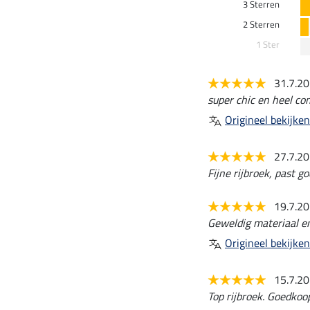
3 Sterren
2 Sterren
1 Ster
31.7.2
super chic en heel co
Origineel bekijken
27.7.2
Fijne rijbroek, past go
19.7.2
Geweldig materiaal e
Origineel bekijken
15.7.2
Top rijbroek. Goedkoop