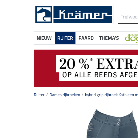
NIEUW
RUITER
PAARD
THEMA'S
Ruiter
Dames rijbroeken
hybrid grip rijbroek Kathleen m