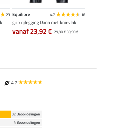
Equilibre
Felix Bühler
23
4.7
18
ak
grip rijlegging Dana met knievlak
thermo Pro rijbroek 
zitvlak
vanaf 23,92 €
29,90 €
39,90 €
35,96 €
44,95 €
89
4.7
32 Beoordelingen
4 Beoordelingen