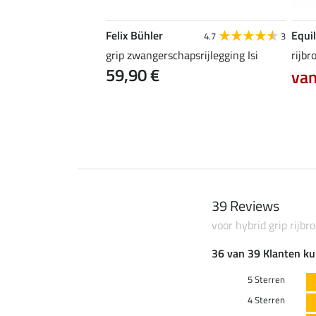
Felix Bühler
Equil
5.0
2
4.7
3
oek Juliette met
grip zwangerschapsrijlegging Isi
rijbr
59,90 €
van
5 €
89,90 €
39 Reviews
voor hybrid grip rijbr
36 van 39 Klanten ku
5 Sterren
4 Sterren