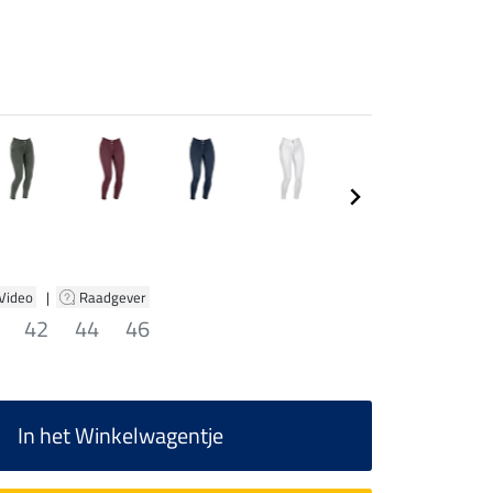
 Video
|
Raadgever
42
44
46
In het Winkelwagentje