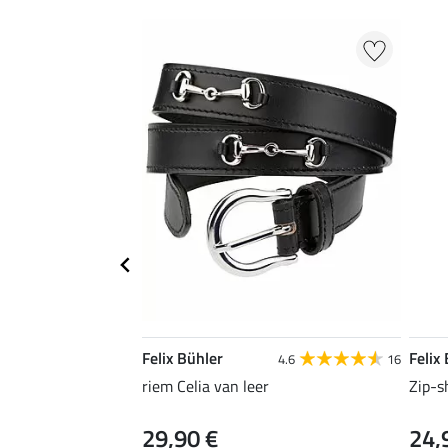
Felix Bühler
Felix
4.6
16
riem Celia van leer
Zip-s
29,90 €
24,