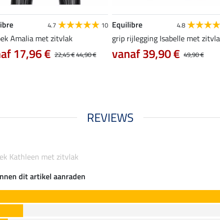
ibre
Equilibre
4.7
10
4.8
oek Amalia met zitvlak
grip rijlegging Isabelle met zitvl
af 17,96 €
vanaf 39,90 €
22,45 €
44,90 €
49,90 €
REVIEWS
oek Kathleen met zitvlak
nnen dit artikel aanraden