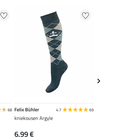
Felix Bühler
Felix Bühler
68
4.7
69
kniekousen Argyle
kniekousen Lela
6,99 €
6,99 €