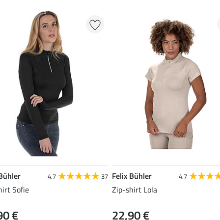
 Bühler
Felix Bühler
4.7
37
4.7
hirt Sofie
Zip-shirt Lola
90 €
22,90 €