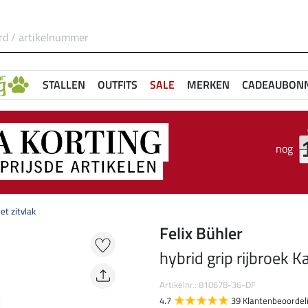
STALLEN
OUTFITS
SALE
MERKEN
CADEAUBON
nog
et zitvlak
Felix Bühler
hybrid grip rijbroek K
Artikelnr.: 810678-36-DF
4.7
39 Klantenbeoordel