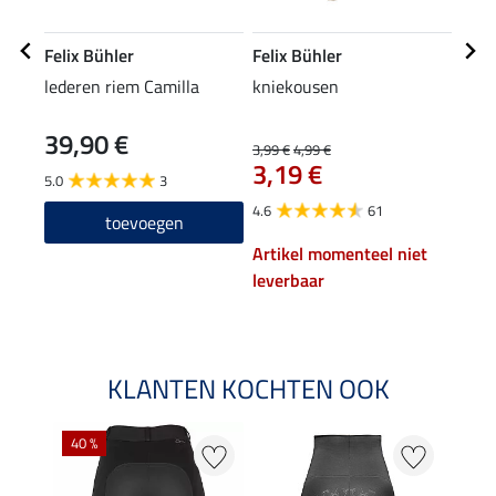
Felix Bühler
Felix Bühler
Feli
lederen riem Camilla
kniekousen
knie
39,90 €
6,9
3,99 €
4,99 €
3,19 €
5.0
3
4.7
4.6
61
toevoegen
Artikel momenteel niet
leverbaar
KLANTEN KOCHTEN OOK
40 %
20 %