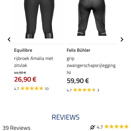
Equilibre
Felix Bühler
Equil
rijbroek Amalia met
grip
grip r
zitvlak
zwangerschapsrijlegging
met z
Isi
€
44,90 €
49,90 
26,90 €
59,90 €
van
4.7
10
4.7
3
4.8
REVIEWS
39 Reviews
4.7