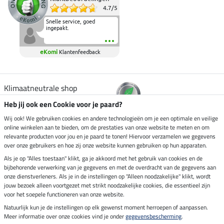
4.7
/
5
Snelle service, goed
ingepakt.
eKomi
Klantenfeedback
Klimaatneutrale shop
Heb jij ook een Cookie voor je paard?
Verzending per
Wij ook! We gebruiken cookies en andere technologieën om je een optimale en veilige
online winkelen aan te bieden, om de prestaties van onze website te meten en om
relevante producten voor jou en je paard te tonen! Hiervoor verzamelen we gegevens
over onze gebruikers en hoe zij onze website kunnen gebruiken op hun apparaten.
Veilig betalen met
Als je op "Alles toestaan" klikt, ga je akkoord met het gebruik van cookies en de
bijbehorende verwerking van je gegevens en met de overdracht van de gegevens aan
onze dienstverleners. Als je in de instellingen op "Alleen noodzakelijke" klikt, wordt
jouw bezoek alleen voortgezet met strikt noodzakelijke cookies, die essentieel zijn
voor het soepele functioneren van onze website.
Impressum
Natuurlijk kun je de instellingen op elk gewenst moment herroepen of aanpassen.
Meer informatie over onze cookies vind je onder
gegevensbescherming
.
Laatste update op 09.08.2026 om 07:13 uur