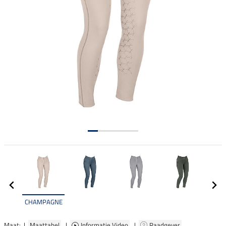
CHAMPAGNE
Maat: |
Maattabel
|
Informatie Video
|
Raadgever