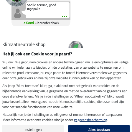
Snelle service, goed
ingepakt.
eKomi
Klantenfeedback
Klimaatneutrale shop
Heb jij ook een Cookie voor je paard?
Verzending per
Wij ook! We gebruiken cookies en andere technologieën om je een optimale en veilige
online winkelen aan te bieden, om de prestaties van onze website te meten en om
relevante producten voor jou en je paard te tonen! Hiervoor verzamelen we gegevens
over onze gebruikers en hoe zij onze website kunnen gebruiken op hun apparaten.
Veilig betalen met
Als je op "Alles toestaan" klikt, ga je akkoord met het gebruik van cookies en de
bijbehorende verwerking van je gegevens en met de overdracht van de gegevens aan
onze dienstverleners. Als je in de instellingen op "Alleen noodzakelijke" klikt, wordt
jouw bezoek alleen voortgezet met strikt noodzakelijke cookies, die essentieel zijn
voor het soepele functioneren van onze website.
Impressum
Natuurlijk kun je de instellingen op elk gewenst moment herroepen of aanpassen.
Meer informatie over onze cookies vind je onder
gegevensbescherming
.
Laatste update op 08.08.2026 om 14:33 uur
Alle prijzen in euro's, incl. BTW, excl. verzendkosten.
Instellingen
Alles toestaan