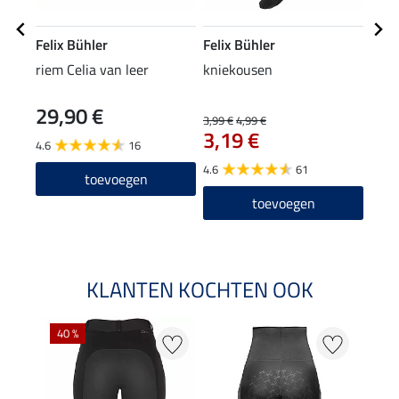
Felix Bühler
Felix Bühler
Feli
riem Celia van leer
kniekousen
Zip-
29,90 €
22
3,99 €
4,99 €
3,19 €
4.6
16
4.7
4.6
61
toevoegen
toevoegen
KLANTEN KOCHTEN OOK
40 %
20 %