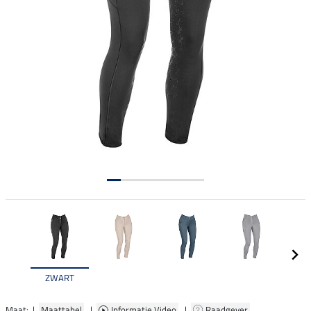
ZWART
Maat: |
Maattabel
|
Informatie Video
|
Raadgever