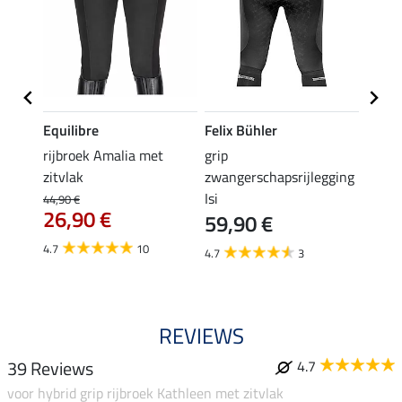
Equilibre
Felix Bühler
Equil
rijbroek Amalia met
grip
grip r
zitvlak
zwangerschapsrijlegging
met z
Isi
€
44,90 €
49,90 
26,90 €
59,90 €
van
4.7
10
4.7
3
4.8
REVIEWS
39 Reviews
4.7
voor hybrid grip rijbroek Kathleen met zitvlak