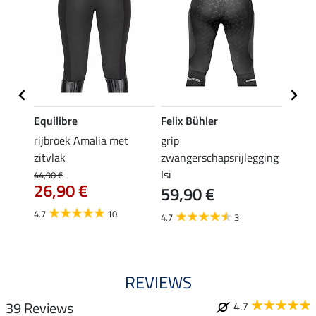
Equilibre
Felix Bühler
Equil
rijbroek Amalia met
grip
grip r
zitvlak
zwangerschapsrijlegging
met z
Isi
€
44,90 €
49,90 
26,90 €
59,90 €
van
4.7
10
4.7
3
4.8
REVIEWS
39 Reviews
4.7