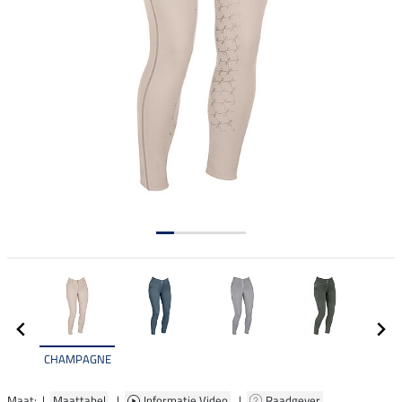
CHAMPAGNE
Maat: |
Maattabel
|
Informatie Video
|
Raadgever