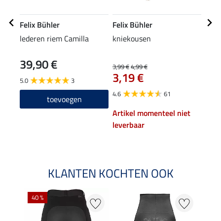
Felix Bühler
Felix Bühler
Feli
lederen riem Camilla
kniekousen
knie
39,90 €
6,9
3,99 €
4,99 €
3,19 €
5.0
3
4.7
4.6
61
toevoegen
Artikel momenteel niet
leverbaar
KLANTEN KOCHTEN OOK
40 %
20 %