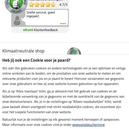
4.7
/
5
Snelle service, goed
ingepakt.
eKomi
Klantenfeedback
Klimaatneutrale shop
Heb jij ook een Cookie voor je paard?
Verzending per
Wij ook! We gebruiken cookies en andere technologieën om je een optimale en veilige
online winkelen aan te bieden, om de prestaties van onze website te meten en om
relevante producten voor jou en je paard te tonen! Hiervoor verzamelen we gegevens
over onze gebruikers en hoe zij onze website kunnen gebruiken op hun apparaten.
Veilig betalen met
Als je op "Alles toestaan" klikt, ga je akkoord met het gebruik van cookies en de
bijbehorende verwerking van je gegevens en met de overdracht van de gegevens aan
onze dienstverleners. Als je in de instellingen op "Alleen noodzakelijke" klikt, wordt
jouw bezoek alleen voortgezet met strikt noodzakelijke cookies, die essentieel zijn
voor het soepele functioneren van onze website.
Impressum
Natuurlijk kun je de instellingen op elk gewenst moment herroepen of aanpassen.
Meer informatie over onze cookies vind je onder
gegevensbescherming
.
Laatste update op 09.08.2026 om 14:26 uur