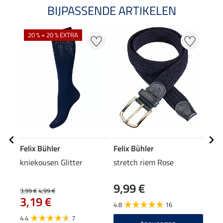
BIJPASSENDE ARTIKELEN
NI
20 % + 20 % EXTRA
Felix Bühler
Felix Bühler
Feli
kniekousen Glitter
stretch riem Rose
perf
colt
9,99 €
19
3,99 €
4,99 €
3,19 €
4.8
16
4.7
4.4
7