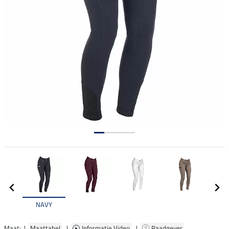
NAVY
Maat: |
Maattabel
|
Informatie Video
|
Raadgever