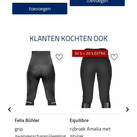
toevoegen
toevoegen
KLANTEN KOCHTEN OOK
50 % + 20 % EXTRA
20 %
Felix Bühler
Equilibre
Equil
k
grip
rijbroek Amalia met
grip r
zwangerschapsrijlegging
zitvlak
met z