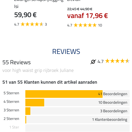
Isi
22,45 €
44,90 €
49,90 
59,90 €
vanaf 17,96 €
van
4.7
3
4.7
10
4.8
REVIEWS
55 Reviews
4.7
voor high waist grip rijbroek Juliane
51 van 55 Klanten kunnen dit artikel aanraden
5 Sterren
41 Beoordelingen
4 Sterren
10 Beoordelingen
3 Sterren
3 Beoordelingen
2 Sterren
1 Klantenbeoordeling
1 Ster