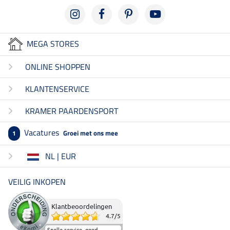
MEGA STORES
ONLINE SHOPPEN
KLANTENSERVICE
KRAMER PAARDENSPORT
Vacatures
Groei met ons mee
1
NL | EUR
VEILIG INKOPEN
Klantbeoordelingen
4.7
/
5
Snelle service, goed