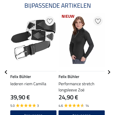
BIJPASSENDE ARTIKELEN
NIEUW
20
Felix Bühler
Felix Bühler
Feli
lederen riem Camilla
Performance stretch
knie
longsleeve Zoë
39,90 €
24,90 €
3,99 
3,1
5.0
3
4.6
14
4.5