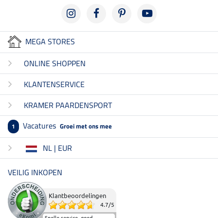
MEGA STORES
ONLINE SHOPPEN
KLANTENSERVICE
KRAMER PAARDENSPORT
Vacatures
Groei met ons mee
1
NL | EUR
VEILIG INKOPEN
Klantbeoordelingen
4.7
/
5
Snelle service, goed