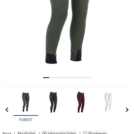
FOREST
Maat: |
Maattabel
|
Informatie Video
|
Raadgever