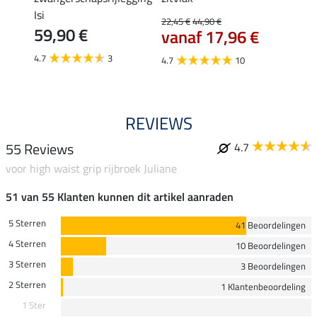
Isi
22,45 €
44,90 €
49,90 
59,90 €
vanaf 17,96 €
van
4.7
3
4.7
10
4.8
REVIEWS
55 Reviews
4.7
voor high waist grip rijbroek Juliane
51 van 55 Klanten kunnen dit artikel aanraden
5 Sterren
41 Beoordelingen
4 Sterren
10 Beoordelingen
3 Sterren
3 Beoordelingen
2 Sterren
1 Klantenbeoordeling
1 Ster