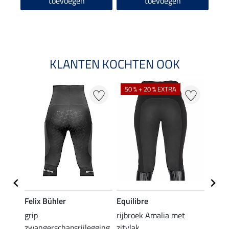
toevoegen
toevoegen
KLANTEN KOCHTEN OOK
50 % + 20 % EXTRA
20 %
Felix Bühler
Equilibre
Equil
k
grip
rijbroek Amalia met
grip r
zwangerschapsrijlegging
zitvlak
met z