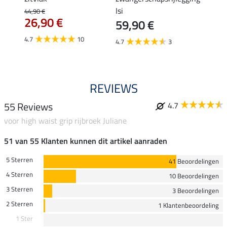
Isi
€
44,90 €
49,90 
26,90 €
59,90 €
van
4.7
10
4.7
3
4.8
REVIEWS
55 Reviews
4.7
voor high waist grip rijbroek Juliane
51 van 55 Klanten kunnen dit artikel aanraden
5 Sterren
41 Beoordelingen
4 Sterren
10 Beoordelingen
3 Sterren
3 Beoordelingen
2 Sterren
1 Klantenbeoordeling
1 Ster