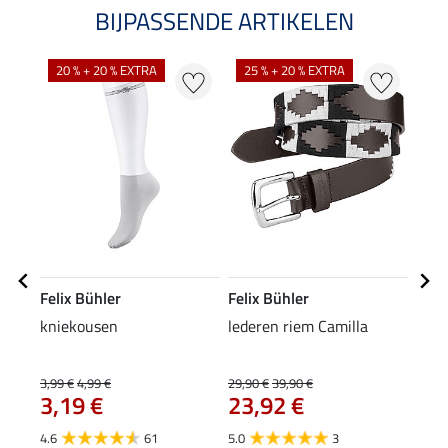
BIJPASSENDE ARTIKELEN
20 % + 20 % EXTRA
25 % + 20 % EXTRA
Felix Bühler
Felix Bühler
Feli
kniekousen
lederen riem Camilla
func
Jule
24
3,99 €
4,99 €
29,90 €
39,90 €
3,19 €
23,92 €
4.4
4.6
61
5.0
3