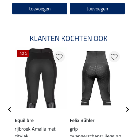
toevoegen
toevoegen
KLANTEN KOCHTEN OOK
40 %
20 %
Equilibre
Felix Bühler
Equil
rijbroek Amalia met
grip
grip r
zitvlak
zwangerschapsrijlegging
met z