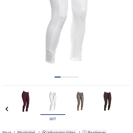
WIT
Maat: |
Maattabel
|
Informatie Video
|
Raadgever