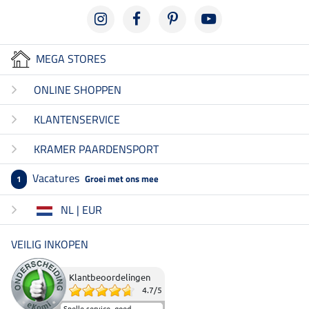
MEGA STORES
ONLINE SHOPPEN
KLANTENSERVICE
KRAMER PAARDENSPORT
Vacatures
Groei met ons mee
1
NL | EUR
VEILIG INKOPEN
Klantbeoordelingen
4.7
/
5
Snelle service, goed