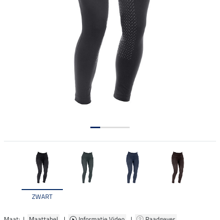
ZWART
Maat: |
Maattabel
|
Informatie Video
|
Raadgever