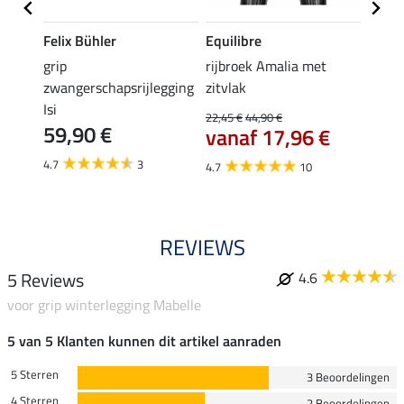
Felix Bühler
Equilibre
Equil
k
grip
rijbroek Amalia met
grip r
zwangerschapsrijlegging
zitvlak
met z
Isi
22,45 €
44,90 €
49,90 
59,90 €
vanaf 17,96 €
van
4.7
3
4.7
10
4.8
REVIEWS
5 Reviews
4.6
voor grip winterlegging Mabelle
5 van 5 Klanten kunnen dit artikel aanraden
5 Sterren
3 Beoordelingen
4 Sterren
2 Beoordelingen