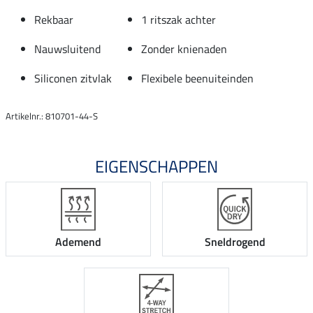
Rekbaar
1 ritszak achter
Nauwsluitend
Zonder knienaden
Siliconen zitvlak
Flexibele beenuiteinden
Artikelnr.: 810701-44-S
EIGENSCHAPPEN
Ademend
Sneldrogend