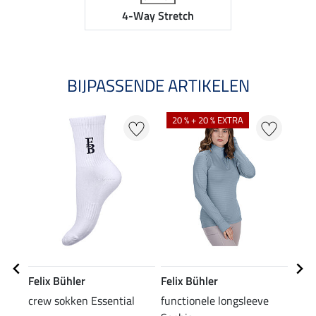
4-Way Stretch
BIJPASSENDE ARTIKELEN
20 % + 20 % EXTRA
25
Felix Bühler
Felix Bühler
Feli
crew sokken Essential
functionele longsleeve
wint