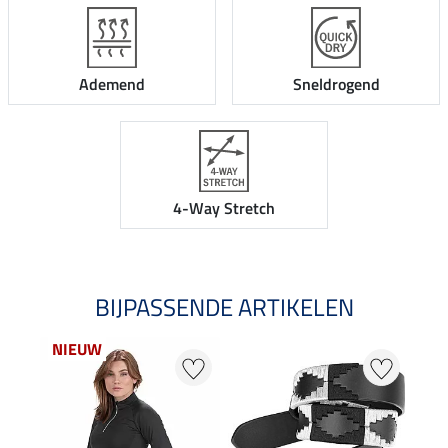
Ademend
Sneldrogend
4-Way Stretch
BIJPASSENDE ARTIKELEN
NIEUW
NI