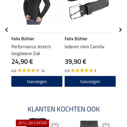
Felix Bühler
Felix Bühler
Feli
Performance stretch
lederen riem Camilla
wint
longsleeve Zoë
24,90 €
39,90 €
7,9
4.6
14
5.0
3
4.8
toevoegen
toevoegen
KLANTEN KOCHTEN OOK
25 % + 20 % EXTRA
50 %