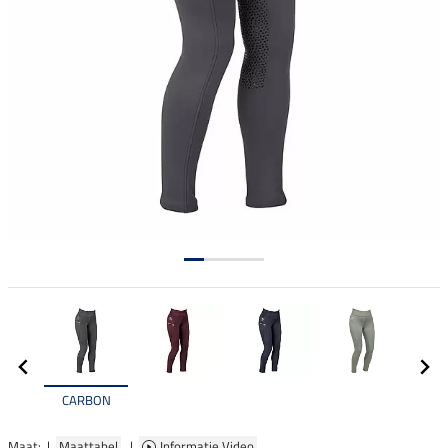
CARBON
Maat: |
Maattabel
|
Informatie Video