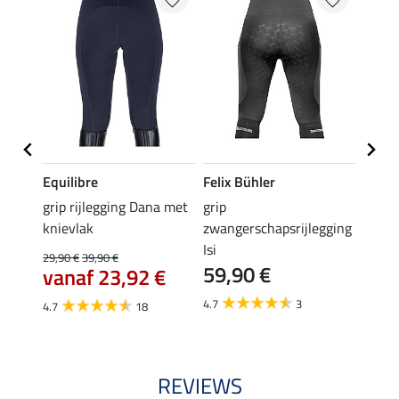
Equilibre
Felix Bühler
Equil
k
grip rijlegging Dana met
grip
rijbr
knievlak
zwangerschapsrijlegging
zitvla
Isi
29,90 €
39,90 €
22,45 
59,90 €
vanaf 23,92 €
van
4.7
3
4.7
18
4.7
REVIEWS