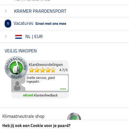
KRAMER PAARDENSPORT
Vacatures
Groei met ons mee
1
NL | EUR
VEILIG INKOPEN
Klantbeoordelingen
4.7
/
5
Snelle service, goed
ingepakt.
eKomi
Klantenfeedback
Klimaatneutrale shop
Heb jij ook een Cookie voor je paard?