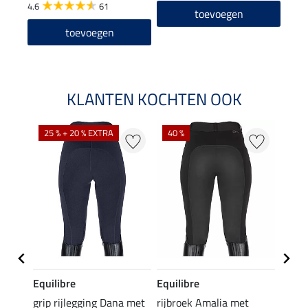
4.6
61
toevoegen
toevoegen
KLANTEN KOCHTEN OOK
25 % + 20 % EXTRA
40 %
Equilibre
Equilibre
Felix
Cycle
grip rijlegging Dana met
rijbroek Amalia met
grip