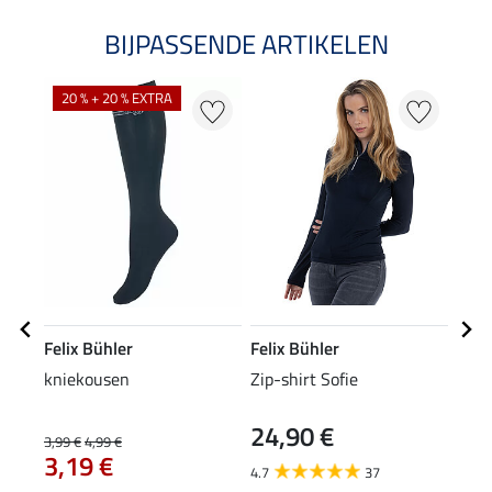
BIJPASSENDE ARTIKELEN
20 % + 20 % EXTRA
Felix Bühler
Felix Bühler
Feli
kniekousen
Zip-shirt Sofie
knie
24,90 €
6,9
3,99 €
4,99 €
3,19 €
4.7
37
4.7