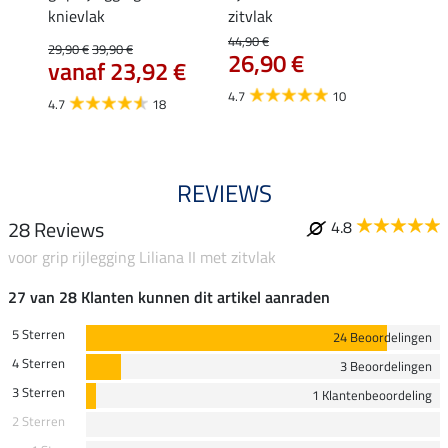
knievlak
zitvlak
zwang
Isi
44,90 €
29,90 €
39,90 €
26,90 €
59,
vanaf 23,92 €
4.7
10
4.7
4.7
18
REVIEWS
28 Reviews
4.8
voor grip rijlegging Liliana II met zitvlak
27 van 28 Klanten kunnen dit artikel aanraden
5 Sterren
24 Beoordelingen
4 Sterren
3 Beoordelingen
3 Sterren
1 Klantenbeoordeling
2 Sterren