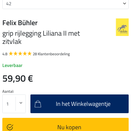
Felix Bühler
grip rijlegging Liliana II met
zitvlak
4.8
28 Klantenbeoordeling
Leverbaar
59,90 €
Aantal:
In het Winkelwagentje
Nu kopen