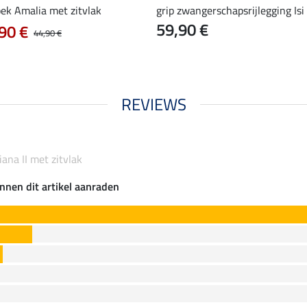
oek Amalia met zitvlak
grip zwangerschapsrijlegging Isi
59,90 €
90 €
44,90 €
REVIEWS
liana II met zitvlak
nnen dit artikel aanraden