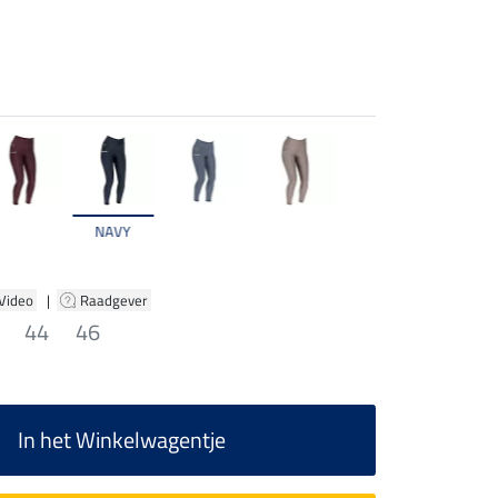
NAVY
 Video
|
Raadgever
44
46
In het Winkelwagentje