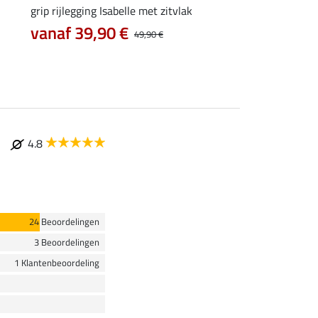
grip rijlegging Isabelle met zitvlak
grip rijlegging Life C
vanaf 39,90 €
47,92 €
49,90 €
59,90 €
74
4.8
24 Beoordelingen
3 Beoordelingen
1 Klantenbeoordeling