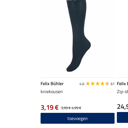
Felix Bühler
Felix
4.6
61
kniekousen
Zip-s
24,
3,19 €
3,99 €
4,99 €
toevoegen