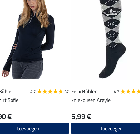
 Bühler
Felix Bühler
4.7
37
4.7
hirt Sofie
kniekousen Argyle
90 €
6,99 €
toevoegen
toevoegen