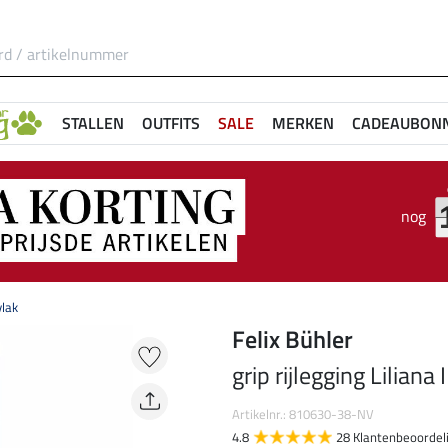
STALLEN
OUTFITS
SALE
MERKEN
CADEAUBON
nog
vlak
Felix Bühler
grip rijlegging Liliana 
Artikelnr.: 810630-38-NV
4.8
28 Klantenbeoordel