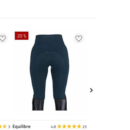
20 %
20 % + 20 % EXTR
Equilibre
Felix Bühler
3
4.8
23