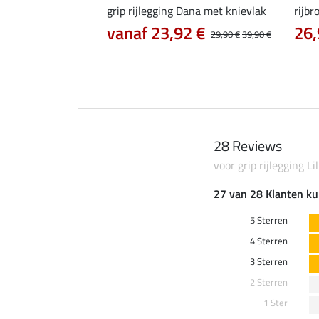
ife Cycle met zitvlak
grip rijlegging Dana met knievlak
rijbr
vanaf 23,92 €
26,
0 €
74,90 €
29,90 €
39,90 €
28 Reviews
voor grip rijlegging Li
27 van 28 Klanten ku
5 Sterren
4 Sterren
3 Sterren
2 Sterren
1 Ster