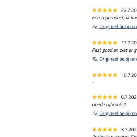
22.7.2
Een topproduct, ik ko
Origineel bekijken
17.7.2
Past goed en ziet er g
Origineel bekijken
10.7.2
-
6.7.20
Goede rijbroek #
Origineel bekijken
3.7.20
Perfecte pasvorm. Goe