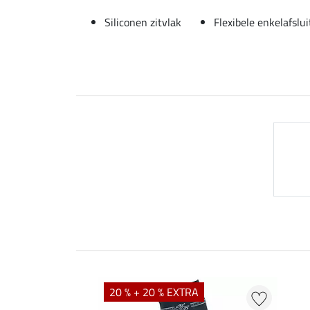
Siliconen zitvlak
Flexibele enkelafslui
20 % + 20 % EXTRA