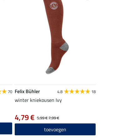
Felix Bühler
70
4.8
18
winter kniekousen Ivy
4,79 €
5,99 €
7,99 €
toevoegen