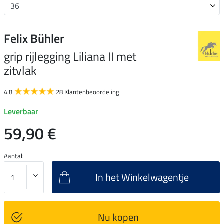
Felix Bühler
grip rijlegging Liliana II met
zitvlak
4.8
28 Klantenbeoordeling
Leverbaar
59,90 €
Aantal:
In het Winkelwagentje
Nu kopen