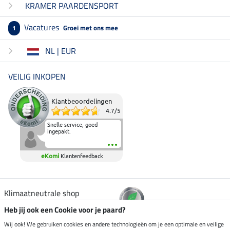
KRAMER PAARDENSPORT
Vacatures
Groei met ons mee
1
NL | EUR
VEILIG INKOPEN
Klantbeoordelingen
4.7
/
5
Snelle service, goed
ingepakt.
eKomi
Klantenfeedback
Klimaatneutrale shop
Heb jij ook een Cookie voor je paard?
Verzending per
Wij ook! We gebruiken cookies en andere technologieën om je een optimale en veilige