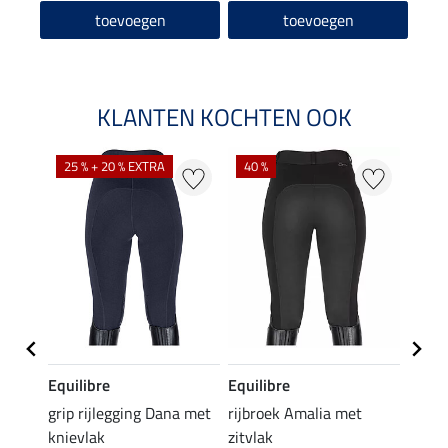
toevoegen
toevoegen
KLANTEN KOCHTEN OOK
25 % + 20 % EXTRA
40 %
Equilibre
Equilibre
Felix
Cycle
grip rijlegging Dana met
rijbroek Amalia met
grip
knievlak
zitvlak
zwang