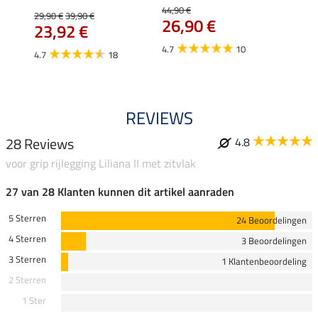
Isi
44,90 €
29,90 €
39,90 €
26,90 €
59,
23,92 €
4.7
10
4.7
4.7
18
REVIEWS
28 Reviews
4.8
voor grip rijlegging Liliana II met zitvlak
27 van 28 Klanten kunnen dit artikel aanraden
5 Sterren
24 Beoordelingen
4 Sterren
3 Beoordelingen
3 Sterren
1 Klantenbeoordeling
2 Sterren
1 Ster