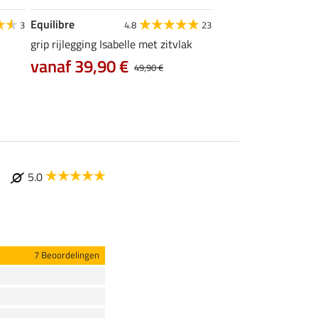
Equilibre
Felix Bühler
3
4.8
23
grip rijlegging Isabelle met zitvlak
grip rijlegging Life C
vanaf 39,90 €
47,92 €
49,90 €
59,90 €
74
5.0
7 Beoordelingen