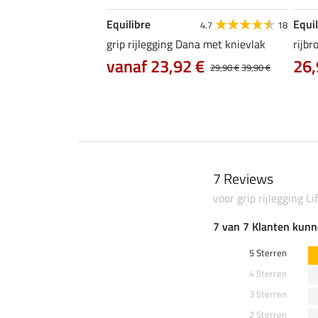
Equilibre
Equil
5.0
7
4.7
18
ife Cycle met zitvlak
grip rijlegging Dana met knievlak
rijbr
vanaf 23,92 €
26,
0 €
74,90 €
29,90 €
39,90 €
7 Reviews
voor grip rijlegging Li
7 van 7 Klanten kunn
5 Sterren
4 Sterren
3 Sterren
2 Sterren