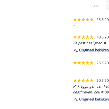
1 Ster
23.6.2
-
18.6.2
Ze past heel goed. #
Origineel bekijken
26.5.2
-
20.5.2
Rijkieggingen van Fel
beschreven. Zou ik op
Origineel bekijken