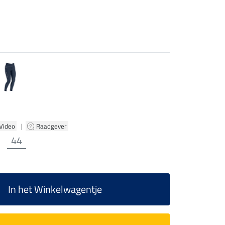
 Video
|
Raadgever
44
In het Winkelwagentje