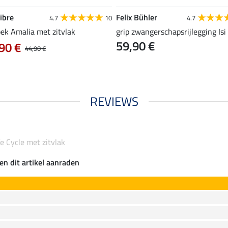
ibre
Felix Bühler
4.7
10
4.7
oek Amalia met zitvlak
grip zwangerschapsrijlegging Isi
59,90 €
90 €
44,90 €
REVIEWS
fe Cycle met zitvlak
en dit artikel aanraden