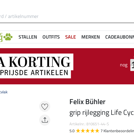
STALLEN
OUTFITS
SALE
MERKEN
CADEAUBON
nog
tvlak
Felix Bühler
grip rijlegging Life Cy
Artikelnr.: 810651-44-S
5.0
7 Klantenbeoordeli