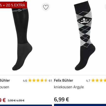
% + 20 % EXTRA
 Bühler
Felix Bühler
4.6
61
4.7
ousen
kniekousen Argyle
6,99 €
9 €
3,99 €
4,99 €