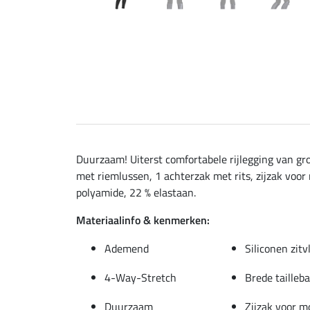
Duurzaam! Uiterst comfortabele rijlegging van gro
met riemlussen, 1 achterzak met rits, zijzak voor 
polyamide, 22 % elastaan.
Materiaalinfo & kenmerken:
Ademend
Siliconen zitv
4-Way-Stretch
Brede tailleb
Duurzaam
Zijzak voor m