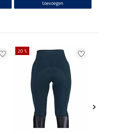
toevoegen
20 %
20 % + 20 % EXTR