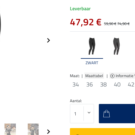
Leverbaar
47,92 €
59,90 €
74,90 €
ZWART
Maat: |
Maattabel
|
Informatie
34
36
38
40
42
Aantal: