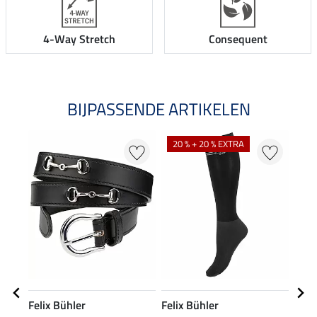
4-Way Stretch
Consequent
BIJPASSENDE ARTIKELEN
20 % + 20 % EXTRA
Felix Bühler
Felix Bühler
Feli