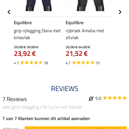
Equilibre
Equilibre
Equil
Cycle
grip rijlegging Dana met
rijbroek Amalia met
grip r
knievlak
zitvlak
met z
29,90 €
39,90 €
26,90 €
44,90 €
49,90 
23,92 €
21,52 €
van
4.7
18
4.7
10
4.8
REVIEWS
7 Reviews
5.0
voor grip rijlegging Life Cycle met zitvlak
7 van 7 Klanten kunnen dit artikel aanraden
5 Sterren