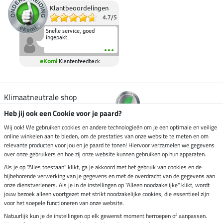
Klantbeoordelingen
4.7
/
5
Snelle service, goed
ingepakt.
eKomi
Klantenfeedback
Klimaatneutrale shop
Heb jij ook een Cookie voor je paard?
Verzending per
Wij ook! We gebruiken cookies en andere technologieën om je een optimale en veilige
online winkelen aan te bieden, om de prestaties van onze website te meten en om
relevante producten voor jou en je paard te tonen! Hiervoor verzamelen we gegevens
over onze gebruikers en hoe zij onze website kunnen gebruiken op hun apparaten.
Veilig betalen met
Als je op "Alles toestaan" klikt, ga je akkoord met het gebruik van cookies en de
bijbehorende verwerking van je gegevens en met de overdracht van de gegevens aan
onze dienstverleners. Als je in de instellingen op "Alleen noodzakelijke" klikt, wordt
jouw bezoek alleen voortgezet met strikt noodzakelijke cookies, die essentieel zijn
voor het soepele functioneren van onze website.
Impressum
Natuurlijk kun je de instellingen op elk gewenst moment herroepen of aanpassen.