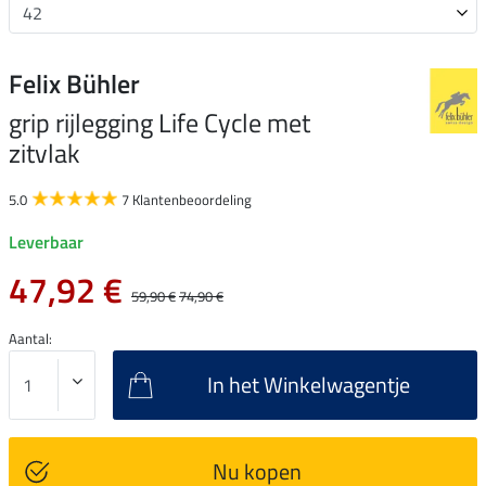
Felix Bühler
grip rijlegging Life Cycle met
zitvlak
5.0
7 Klantenbeoordeling
Leverbaar
47,92 €
59,90 €
74,90 €
Aantal:
In het Winkelwagentje
Nu kopen