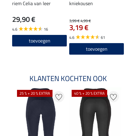
riem Celia van leer
kniekousen
knie
29,90 €
6,9
3,99 €
4,99 €
3,19 €
4.6
16
4.7
4.6
61
toevoegen
toevoegen
KLANTEN KOCHTEN OOK
25 % + 20 % EXTRA
40 % + 20 % EXTRA
20 %