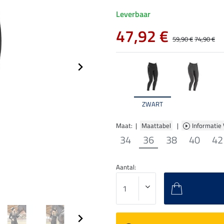
Leverbaar
47,92 €
59,90 €
74,90 €
ZWART
Maat: |
Maattabel
|
Informatie
34
36
38
40
42
Aantal: