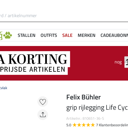
STALLEN
OUTFITS
SALE
MERKEN
CADEAUBON
nog
tvlak
Felix Bühler
grip rijlegging Life Cy
Artikelnr.: 810651-36-S
5.0
7 Klantenbeoordeli