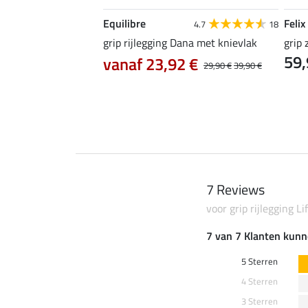
Equilibre
Felix
5.0
2
4.7
18
oek Juliette met
grip rijlegging Dana met knievlak
grip 
59,
vanaf 23,92 €
29,90 €
39,90 €
5 €
89,90 €
7 Reviews
voor grip rijlegging Li
7 van 7 Klanten kunn
5 Sterren
4 Sterren
3 Sterren