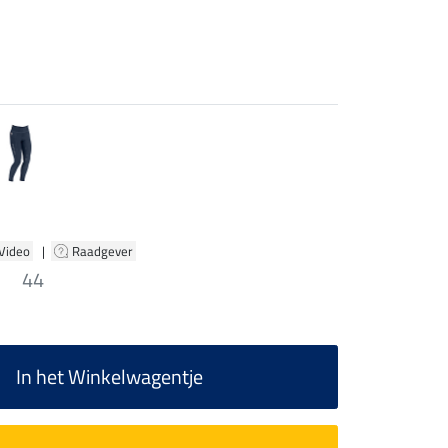
 Video
|
Raadgever
44
In het Winkelwagentje