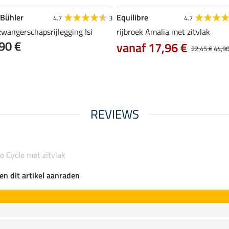
 Bühler
Equilibre
4.7
3
4.7
zwangerschapsrijlegging Isi
rijbroek Amalia met zitvlak
90 €
vanaf 17,96 €
22,45 €
44,90
REVIEWS
fe Cycle met zitvlak
en dit artikel aanraden