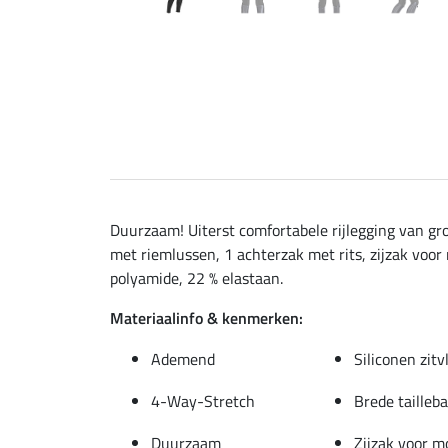
Duurzaam! Uiterst comfortabele rijlegging van gro
met riemlussen, 1 achterzak met rits, zijzak voor 
polyamide, 22 % elastaan.
Materiaalinfo & kenmerken:
Ademend
Siliconen zitv
4-Way-Stretch
Brede tailleb
Duurzaam
Zijzak voor m