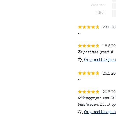
2 Sterren
1 Ster
23.6.2
-
18.6.2
Ze past heel goed. #
Origineel bekijken
26.5.2
-
20.5.2
Rijkieggingen van Fel
beschreven. Zou ik op
Origineel bekijken