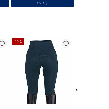
toevoegen
20 %
50 % + 20 % EXTR