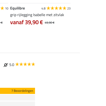
Equilibre
Felix Bühler
10
4.8
23
grip rijlegging Isabelle met zitvlak
thermo Pro rijbroek 
zitvlak
vanaf 39,90 €
 €
49,90 €
35,96 €
44,95 €
89
5.0
7 Beoordelingen