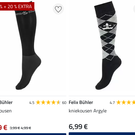
% + 20 % EXTRA
 Bühler
Felix Bühler
4.5
60
4.7
ousen
kniekousen Argyle
6,99 €
9 €
3,99 €
4,99 €