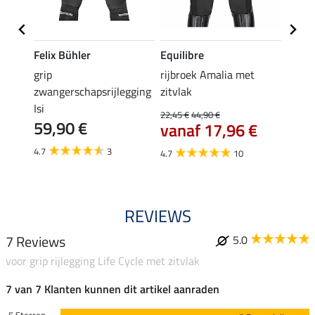
Felix Bühler
Equilibre
Equil
k
grip
rijbroek Amalia met
grip r
zwangerschapsrijlegging
zitvlak
met z
Isi
22,45 €
44,90 €
49,90 
59,90 €
vanaf 17,96 €
van
4.7
3
4.7
10
4.8
REVIEWS
7 Reviews
5.0
voor grip rijlegging Life Cycle met zitvlak
7 van 7 Klanten kunnen dit artikel aanraden
5 Sterren