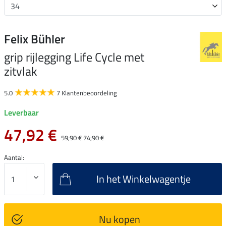
Felix Bühler
grip rijlegging Life Cycle met
zitvlak
5.0
7 Klantenbeoordeling
Leverbaar
47,92 €
59,90 €
74,90 €
Aantal:
In het Winkelwagentje
Nu kopen