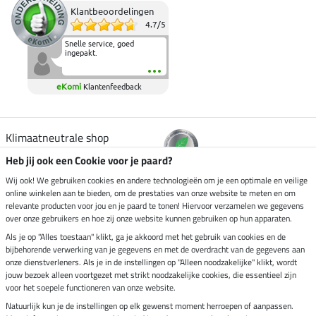
Klantbeoordelingen
4.7
/
5
Snelle service, goed
ingepakt.
eKomi
Klantenfeedback
Klimaatneutrale shop
Heb jij ook een Cookie voor je paard?
Verzending per
Wij ook! We gebruiken cookies en andere technologieën om je een optimale en veilige
online winkelen aan te bieden, om de prestaties van onze website te meten en om
relevante producten voor jou en je paard te tonen! Hiervoor verzamelen we gegevens
over onze gebruikers en hoe zij onze website kunnen gebruiken op hun apparaten.
Veilig betalen met
Als je op "Alles toestaan" klikt, ga je akkoord met het gebruik van cookies en de
bijbehorende verwerking van je gegevens en met de overdracht van de gegevens aan
onze dienstverleners. Als je in de instellingen op "Alleen noodzakelijke" klikt, wordt
jouw bezoek alleen voortgezet met strikt noodzakelijke cookies, die essentieel zijn
voor het soepele functioneren van onze website.
Impressum
Natuurlijk kun je de instellingen op elk gewenst moment herroepen of aanpassen.