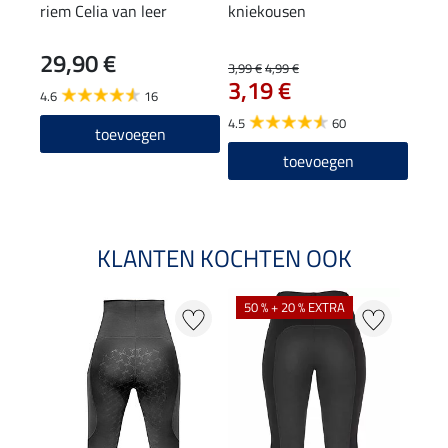
riem Celia van leer
kniekousen
knie
29,90 €
6,9
3,99 €
4,99 €
3,19 €
4.6
16
4.7
4.5
60
toevoegen
toevoegen
KLANTEN KOCHTEN OOK
50 % + 20 % EXTRA
20 %