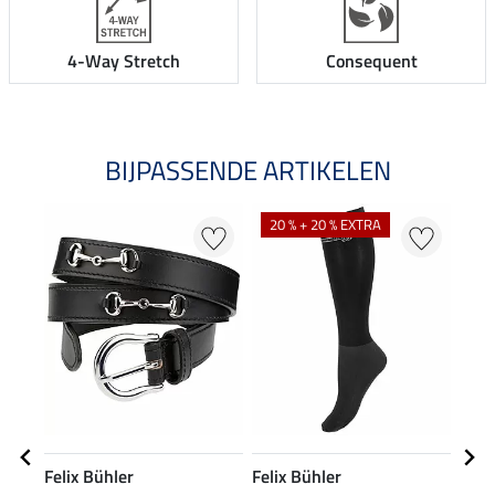
4-Way Stretch
Consequent
BIJPASSENDE ARTIKELEN
20 % + 20 % EXTRA
Felix Bühler
Felix Bühler
Feli